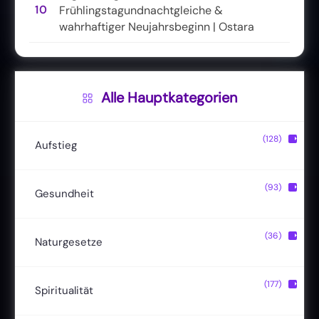
10
Frühlingstagundnachtgleiche &
wahrhaftiger Neujahrsbeginn | Ostara
Alle Hauptkategorien
(128)
▶
Aufstieg
Christusbewusstsein
(20)
(93)
▶
Gesundheit
Lichtkörper
(11)
Entgiftung
(13)
(36)
▶
Naturgesetze
Magische Fähigkeiten
(22)
Ernährung
(24)
Hermetik
(15)
(177)
▶
Spiritualität