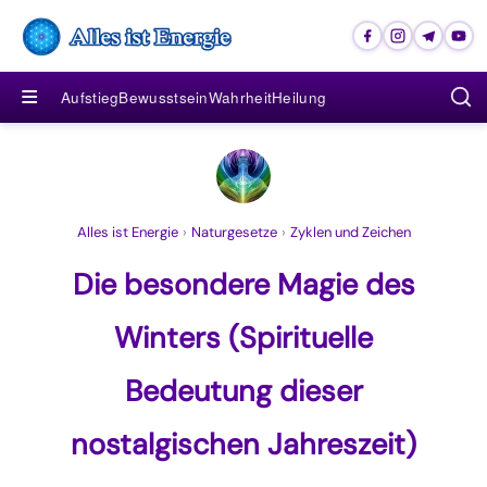
≡
Aufstieg
Bewusstsein
Wahrheit
Heilung
Alles ist Energie
›
Naturgesetze
›
Zyklen und Zeichen
Die besondere Magie des
Winters (Spirituelle
Bedeutung dieser
nostalgischen Jahreszeit)