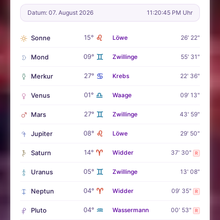
Datum: 07. August 2026
11:20:47 PM Uhr
♌
15°
Sonne
Löwe
26' 22"
♊
09°
Mond
Zwillinge
55' 31"
♋
27°
Merkur
Krebs
22' 36"
♎
01°
Venus
Waage
09' 13"
♊
27°
Mars
Zwillinge
43' 59"
♌
08°
Jupiter
Löwe
29' 50"
♈
14°
Saturn
Widder
37' 30"
R
♊
05°
Uranus
Zwillinge
13' 08"
♈
04°
Neptun
Widder
09' 35"
R
♒
04°
Pluto
Wassermann
00' 53"
R