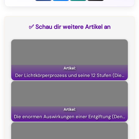
F
T
W
X
a
e
h
(
c
l
a
T
✅ Schau dir weitere Artikel an
e
e
t
w
b
g
s
i
o
r
A
t
o
a
p
t
k
m
p
e
Der Lichtkörperprozess und seine 12 Stufen (Die…
r
)
Die enormen Auswirkungen einer Entgiftung (Den…