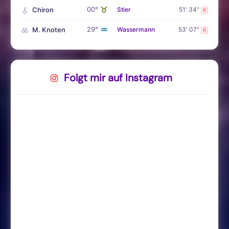
♉
00°
Chiron
Stier
51' 34"
R
♒
29°
M. Knoten
Wassermann
53' 07"
R
Folgt mir auf Instagram