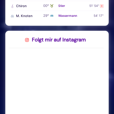
♉
00°
Chiron
Stier
51' 54"
R
♒
29°
M. Knoten
Wassermann
54' 17"
Folgt mir auf Instagram