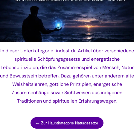
In dieser Unterkategorie findest du Artikel über verschiedene
spirituelle Schöpfungsgesetze und energetische
Lebensprinzipien, die das Zusammenspiel von Mensch, Natur
und Bewusstsein betreffen. Dazu gehören unter anderem alte
Weisheitslehren, göttliche Prinzipien, energetische
Zusammenhänge sowie Sichtweisen aus indigenen
Traditionen und spirituellen Erfahrungswegen.
← Zur Hauptkategorie Naturgesetze