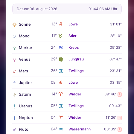
Datum: 06. August 2026
01:44:07 AM Uhr
♌
13°
Sonne
Löwe
31' 01"
♉
11°
Mond
Stier
28' 10"
♋
24°
Merkur
Krebs
39' 28"
♍
29°
Venus
Jungfrau
07' 47"
♊
26°
Mars
Zwillinge
23' 31"
♌
08°
Jupiter
Löwe
03' 15"
♈
14°
Saturn
Widder
39' 46"
R
♊
05°
Uranus
Zwillinge
09' 43"
♈
04°
Neptun
Widder
11' 26"
R
♒
04°
Pluto
Wassermann
03' 39"
R