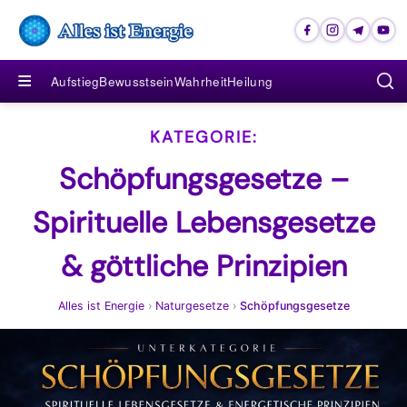
≡
Aufstieg
Bewusstsein
Wahrheit
Heilung
Schöpfungsgesetze –
Spirituelle Lebensgesetze
& göttliche Prinzipien
Alles ist Energie
›
Naturgesetze
›
Schöpfungsgesetze