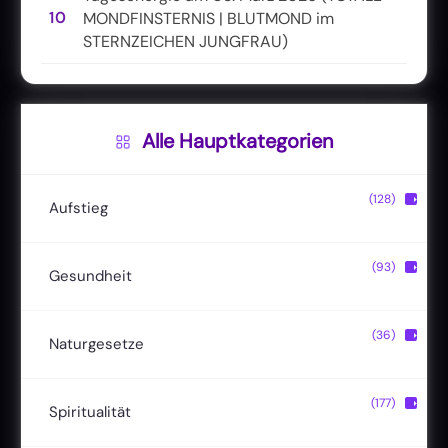
10
MONDFINSTERNIS | BLUTMOND im
STERNZEICHEN JUNGFRAU)
Alle Hauptkategorien
(128)
▶
Aufstieg
Christusbewusstsein
(20)
(93)
▶
Gesundheit
Lichtkörper
(11)
Entgiftung
(13)
(36)
▶
Naturgesetze
Magische Fähigkeiten
(22)
Ernährung
(24)
Hermetik
(15)
(177)
▶
Spiritualität