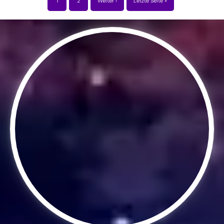
1
2
Weiter ›
Letzte Seite »