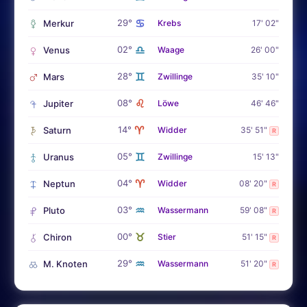
♋
29°
Merkur
Krebs
17' 02"
♎
02°
Venus
Waage
26' 00"
♊
28°
Mars
Zwillinge
35' 10"
♌
08°
Jupiter
Löwe
46' 46"
♈
14°
Saturn
Widder
35' 51"
R
♊
05°
Uranus
Zwillinge
15' 13"
♈
04°
Neptun
Widder
08' 20"
R
♒
03°
Pluto
Wassermann
59' 08"
R
♉
00°
Chiron
Stier
51' 15"
R
♒
29°
M. Knoten
Wassermann
51' 20"
R