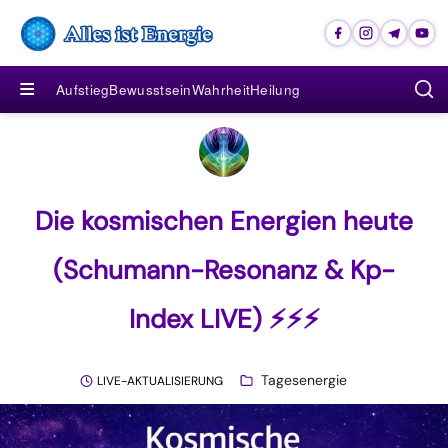
Spirituelles Wissen, Energie und
≡
Aufstieg
Bewusstsein
Wahrheit
Heilung
Die kosmischen Energien heute
(Schumann-Resonanz & Kp-
Index LIVE) ⚡⚡⚡
Tagesenergie