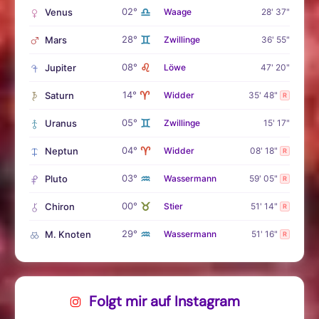
♎
02°
Venus
Waage
28' 37"
♊
28°
Mars
Zwillinge
36' 55"
♌
08°
Jupiter
Löwe
47' 20"
♈
14°
Saturn
Widder
35' 48"
R
♊
05°
Uranus
Zwillinge
15' 17"
♈
04°
Neptun
Widder
08' 18"
R
♒
03°
Pluto
Wassermann
59' 05"
R
♉
00°
Chiron
Stier
51' 14"
R
♒
29°
M. Knoten
Wassermann
51' 16"
R
Folgt mir auf Instagram