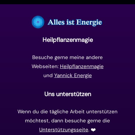
Manifestation
(17)
Frequenzen
(9)
Unterbewusstsein
(15)
Goldenes Zeitalter
(14)
Heilpflanzenmagie
Matrix-System
(38)
Besuche gerne meine andere
Webseiten:
Heilpflanzenmagie
und
Yannick Energie
Uns unterstützen
Wenn du die tägliche Arbeit unterstützen
möchtest, dann besuche gerne die
Unterstützungsseite
. ❤️️