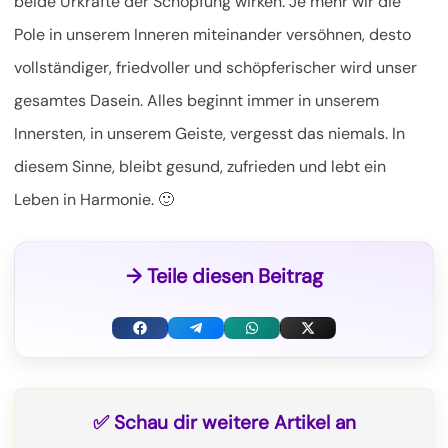
beide Urkräfte der Schöpfung wirken. Je mehr wir die
Pole in unserem Inneren miteinander versöhnen, desto
vollständiger, friedvoller und schöpferischer wird unser
gesamtes Dasein. Alles beginnt immer in unserem
Innersten, in unserem Geiste, vergesst das niemals. In
diesem Sinne, bleibt gesund, zufrieden und lebt ein
Leben in Harmonie. 🙂
→ Teile diesen Beitrag
F
T
W
X
a
e
h
(
c
l
a
T
✅ Schau dir weitere Artikel an
e
e
t
w