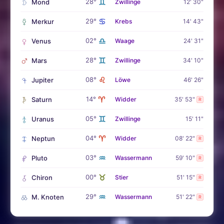
♊
28°
Mond
Zwillinge
12' 30"
♋
29°
Merkur
Krebs
14' 43"
♎
02°
Venus
Waage
24' 31"
♊
28°
Mars
Zwillinge
34' 10"
♌
08°
Jupiter
Löwe
46' 26"
♈
14°
Saturn
Widder
35' 53"
R
♊
05°
Uranus
Zwillinge
15' 11"
♈
04°
Neptun
Widder
08' 22"
R
♒
03°
Pluto
Wassermann
59' 10"
R
♉
00°
Chiron
Stier
51' 15"
R
♒
29°
M. Knoten
Wassermann
51' 22"
R