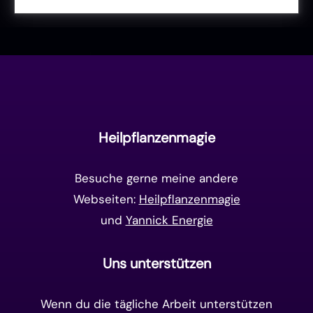
Liebe & Herzenergie
(23)
Vollmond & Neumond
(100)
Endzeit
(18)
Manifestation
(17)
Frequenzen
(9)
Unterbewusstsein
(15)
Goldenes Zeitalter
(14)
Heilpflanzenmagie
Matrix-System
(38)
Besuche gerne meine andere
Webseiten:
Heilpflanzenmagie
und
Yannick Energie
Uns unterstützen
Wenn du die tägliche Arbeit unterstützen