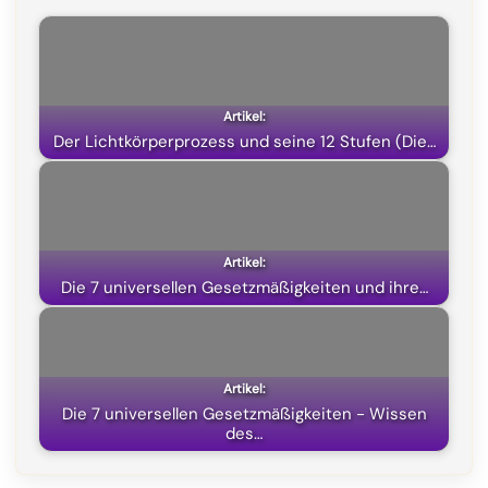
b
g
s
i
o
r
A
t
o
a
p
t
k
m
p
e
Der Lichtkörperprozess und seine 12 Stufen (Die…
r
)
Die 7 universellen Gesetzmäßigkeiten und ihre…
Die 7 universellen Gesetzmäßigkeiten - Wissen
des…