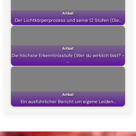
o
a
p
t
k
m
p
e
Der Lichtkörperprozess und seine 12 Stufen (Die…
r
)
Die höchste Erkenntnisstufe (Wer du wirklich bist? -
…
Ein ausführlicher Bericht um eigene Leiden…