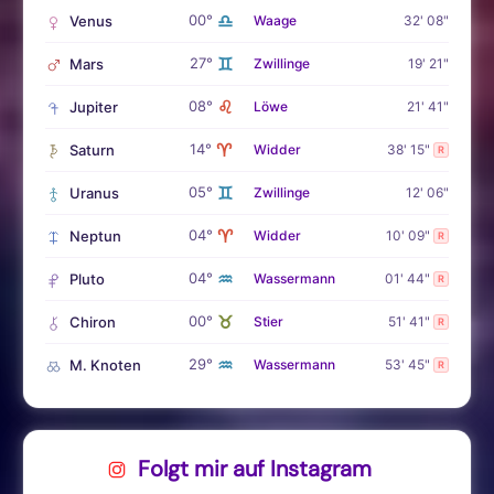
♎
00°
Venus
Waage
32' 08"
♊
27°
Mars
Zwillinge
19' 21"
♌
08°
Jupiter
Löwe
21' 41"
♈
14°
Saturn
Widder
38' 15"
R
♊
05°
Uranus
Zwillinge
12' 06"
♈
04°
Neptun
Widder
10' 09"
R
♒
04°
Pluto
Wassermann
01' 44"
R
♉
00°
Chiron
Stier
51' 41"
R
♒
29°
M. Knoten
Wassermann
53' 45"
R
Folgt mir auf Instagram