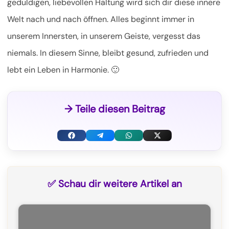
geduldigen, liebevollen Haltung wird sich dir diese innere
Welt nach und nach öffnen. Alles beginnt immer in
unserem Innersten, in unserem Geiste, vergesst das
niemals. In diesem Sinne, bleibt gesund, zufrieden und
lebt ein Leben in Harmonie. 🙂
→ Teile diesen Beitrag
F
T
W
X
a
e
h
(
c
l
a
T
✅ Schau dir weitere Artikel an
e
e
t
w
b
g
s
i
o
r
A
t