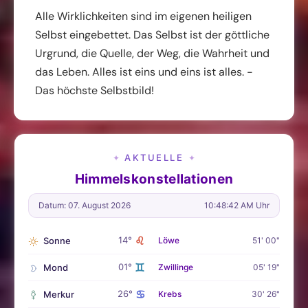
Alle Wirklichkeiten sind im eigenen heiligen
Selbst eingebettet. Das Selbst ist der göttliche
Urgrund, die Quelle, der Weg, die Wahrheit und
das Leben. Alles ist eins und eins ist alles. -
Das höchste Selbstbild!
AKTUELLE
✦
✦
Himmelskonstellationen
Datum: 07. August 2026
10:48:43 AM Uhr
♌
14°
Sonne
Löwe
51' 00"
♊
01°
Mond
Zwillinge
05' 19"
♋
26°
Merkur
Krebs
30' 26"