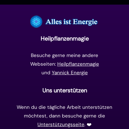
Manifestation
(17)
Frequenzen
(9)
Unterbewusstsein
(15)
Goldenes Zeitalter
(14)
Heilpflanzenmagie
Matrix-System
(38)
Besuche gerne meine andere
Webseiten:
Heilpflanzenmagie
und
Yannick Energie
Uns unterstützen
Wenn du die tägliche Arbeit unterstützen
möchtest, dann besuche gerne die
Unterstützungsseite
. ❤️️