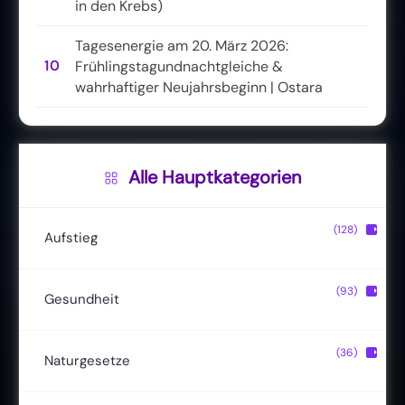
in den Krebs)
Tagesenergie am 20. März 2026:
10
Frühlingstagundnachtgleiche &
wahrhaftiger Neujahrsbeginn | Ostara
Alle Hauptkategorien
(128)
▶
Aufstieg
Christusbewusstsein
(20)
(93)
▶
Gesundheit
Lichtkörper
(11)
Entgiftung
(13)
(36)
▶
Naturgesetze