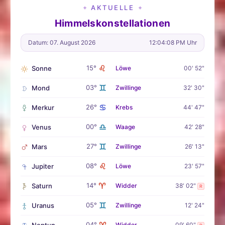
AKTUELLE
✦
✦
Himmelskonstellationen
Datum: 07. August 2026
12:04:09 PM Uhr
♌
15°
Sonne
Löwe
00' 52"
♊
03°
Mond
Zwillinge
32' 30"
♋
26°
Merkur
Krebs
44' 47"
♎
00°
Venus
Waage
42' 28"
♊
27°
Mars
Zwillinge
26' 13"
♌
08°
Jupiter
Löwe
23' 57"
♈
14°
Saturn
Widder
38' 02"
R
♊
05°
Uranus
Zwillinge
12' 24"
♈
04°
Neptun
Widder
09' 60"