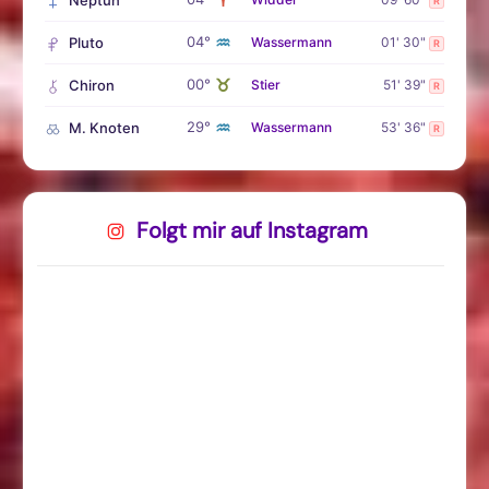
R
♒
04°
Pluto
Wassermann
01' 30"
R
♉
00°
Chiron
Stier
51' 39"
R
♒
29°
M. Knoten
Wassermann
53' 36"
R
Folgt mir auf Instagram