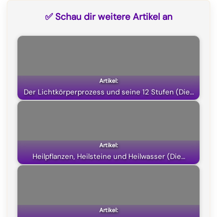
c
l
a
T
✅ Schau dir weitere Artikel an
e
e
t
w
b
g
s
i
o
r
A
t
o
a
p
t
k
m
p
e
Der Lichtkörperprozess und seine 12 Stufen (Die…
r
)
Heilpflanzen, Heilsteine und Heilwasser (Die…