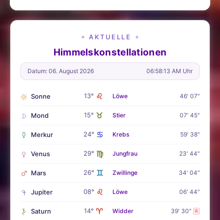
AKTUELLE
✦
✦
Himmelskonstellationen
Datum: 06. August 2026
06:58:15 AM Uhr
♌
13°
Sonne
Löwe
46' 07"
♉
15°
Mond
Stier
07' 45"
♋
24°
Merkur
Krebs
59' 38"
♍
29°
Venus
Jungfrau
23' 44"
♊
26°
Mars
Zwillinge
34' 04"
♌
08°
Jupiter
Löwe
06' 44"
♈
14°
Saturn
Widder
39' 30"
R