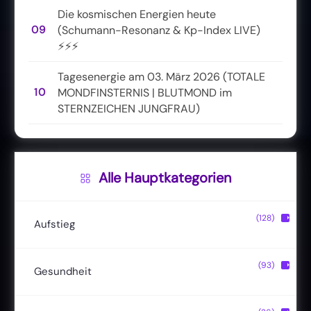
Die kosmischen Energien heute
09
(Schumann-Resonanz & Kp-Index LIVE)
⚡⚡⚡
Tagesenergie am 03. März 2026 (TOTALE
10
MONDFINSTERNIS | BLUTMOND im
STERNZEICHEN JUNGFRAU)
Alle Hauptkategorien
(128)
▶
Aufstieg
Christusbewusstsein
(20)
(93)
▶
Gesundheit
Lichtkörper
(11)