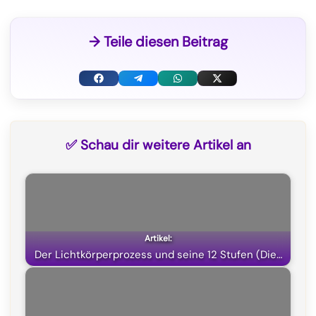
→ Teile diesen Beitrag
F
T
W
X
a
e
h
(
c
l
a
T
✅ Schau dir weitere Artikel an
e
e
t
w
b
g
s
i
o
r
A
t
o
a
p
t
k
m
p
e
Der Lichtkörperprozess und seine 12 Stufen (Die…
r
)