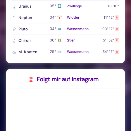
♊
05°
Uranus
Zwillinge
10' 10"
♈
04°
Neptun
Widder
11' 12"
R
♒
04°
Pluto
Wassermann
03' 17"
R
♉
00°
Chiron
Stier
51' 52"
R
♒
29°
M. Knoten
Wassermann
54' 17"
R
Folgt mir auf Instagram