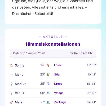
Urgrund, die Quelle, der Weg, die Wahrheit und
das Leben. Alles ist eins und eins ist alles. -
Das höchste Selbstbild!
AKTUELLE
✦
✦
Himmelskonstellationen
Datum: 07. August 2026
02:04:39 AM Uhr
♌
14°
Sonne
Löwe
27' 06"
♉
25°
Mond
Stier
10' 11"
♋
25°
Merkur
Krebs
56' 14"
♎
00°
Venus
Waage
06' 59"
♊
27°
Mars
Zwillinge
02' 41"