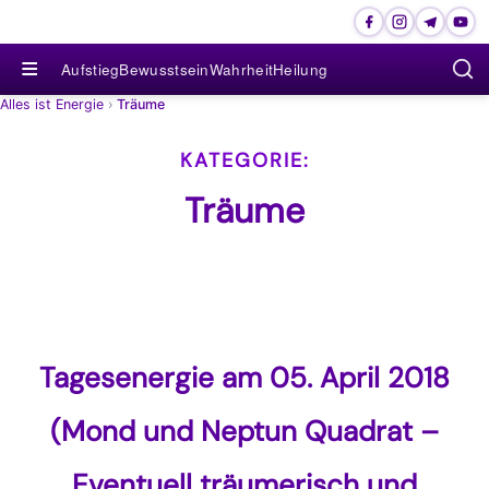
≡
Aufstieg
Bewusstsein
Wahrheit
Heilung
Alles ist Energie
›
Träume
Träume
Tagesenergie am 05. April 2018
(Mond und Neptun Quadrat –
Eventuell träumerisch und