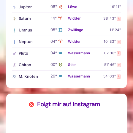
♌
08°
Jupiter
Löwe
16' 11"
♈
14°
Saturn
Widder
38' 43"
R
♊
05°
Uranus
Zwillinge
11' 24"
♈
04°
Neptun
Widder
10' 33"
R
♒
04°
Pluto
Wassermann
02' 18"
R
♉
00°
Chiron
Stier
51' 46"
R
♒
29°
M. Knoten
Wassermann
54' 03"
R
Folgt mir auf Instagram