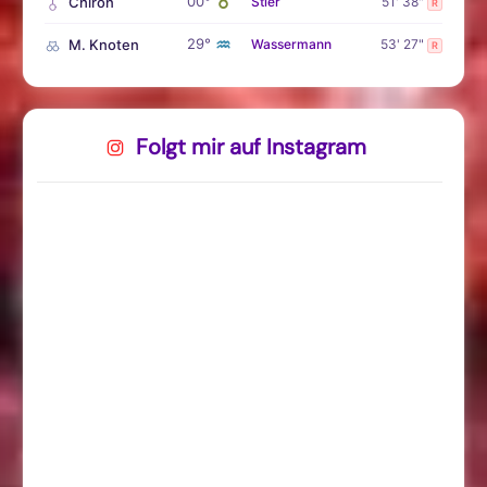
♉
00°
Chiron
Stier
51' 38"
R
♒
29°
M. Knoten
Wassermann
53' 27"
R
Folgt mir auf Instagram