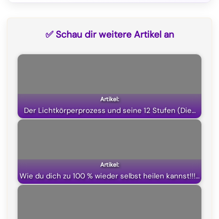
a
e
h
(
c
l
a
T
✅ Schau dir weitere Artikel an
e
e
t
w
b
g
s
i
o
r
A
t
o
a
p
t
k
m
p
e
Der Lichtkörperprozess und seine 12 Stufen (Die…
r
)
Wie du dich zu 100 % wieder selbst heilen kannst!!!…