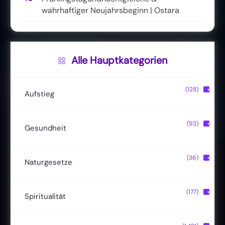
wahrhaftiger Neujahrsbeginn | Ostara
Alle Hauptkategorien
(128)
▶
Aufstieg
Christusbewusstsein
(20)
(93)
▶
Gesundheit
Lichtkörper
(11)
Entgiftung
(13)
(36)
▶
Naturgesetze
Magische Fähigkeiten
(22)
Ernährung
(24)
Hermetik
(15)
(177)
▶
Spiritualität
Reinkarnation
(19)
Naturheilmittel
(19)
Schöpfungsgesetze
(8)