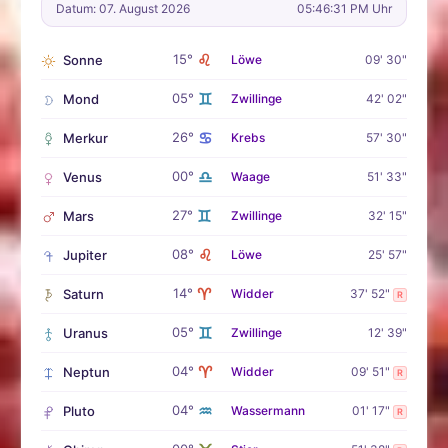
Datum: 07. August 2026
05:46:32 PM Uhr
♌
15°
Sonne
Löwe
09' 30"
♊
05°
Mond
Zwillinge
42' 02"
♋
26°
Merkur
Krebs
57' 30"
♎
00°
Venus
Waage
51' 33"
♊
27°
Mars
Zwillinge
32' 15"
♌
08°
Jupiter
Löwe
25' 57"
♈
14°
Saturn
Widder
37' 52"
R
♊
05°
Uranus
Zwillinge
12' 39"
♈
04°
Neptun
Widder
09' 51"
R
♒
04°
Pluto
Wassermann
01' 17"
R