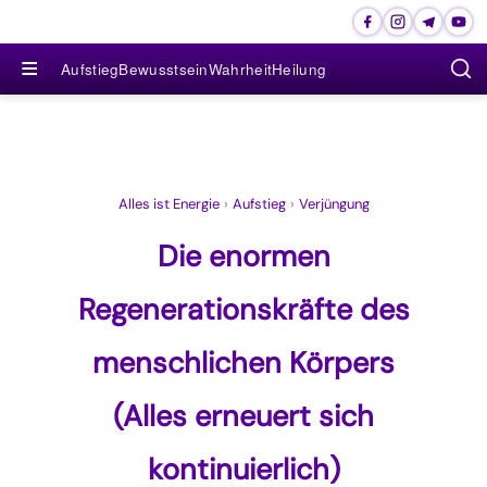
≡
Aufstieg
Bewusstsein
Wahrheit
Heilung
Alles ist Energie
›
Aufstieg
›
Verjüngung
Die enormen
Regenerationskräfte des
menschlichen Körpers
(Alles erneuert sich
kontinuierlich)