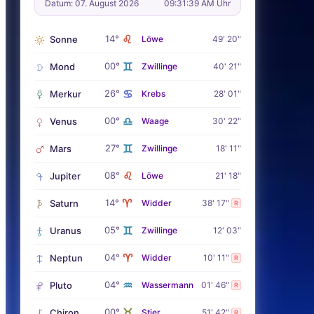
Datum: 07. August 2026
09:31:41 AM Uhr
♌
14°
Sonne
Löwe
49' 20"
♊
00°
Mond
Zwillinge
40' 21"
♋
26°
Merkur
Krebs
28' 01"
♎
00°
Venus
Waage
30' 22"
♊
27°
Mars
Zwillinge
18' 11"
♌
08°
Jupiter
Löwe
21' 18"
♈
14°
Saturn
Widder
38' 17"
R
♊
05°
Uranus
Zwillinge
12' 03"
♈
04°
Neptun
Widder
10' 11"
R
♒
04°
Pluto
Wassermann
01' 46"
R
♉
00°
Chiron
Stier
51' 42"
R