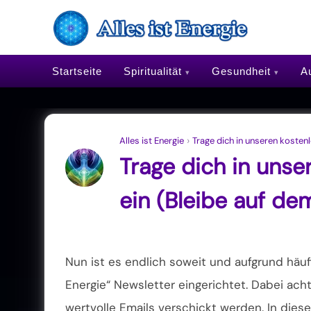
Startseite
Spiritualität
Gesundheit
Au
Alles ist Energie
›
Trage dich in unseren kosten
Trage dich in unse
ein (Bleibe auf d
Nun ist es endlich soweit und aufgrund häuf
Energie“ Newsletter eingerichtet. Dabei ach
wertvolle Emails verschickt werden. In di