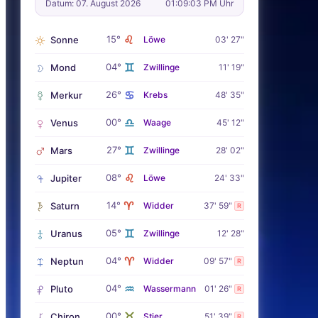
Datum: 07. August 2026
01:09:04 PM Uhr
♌
15°
Sonne
Löwe
03' 27"
♊
04°
Mond
Zwillinge
11' 19"
♋
26°
Merkur
Krebs
48' 35"
♎
00°
Venus
Waage
45' 12"
♊
27°
Mars
Zwillinge
28' 02"
♌
08°
Jupiter
Löwe
24' 33"
♈
14°
Saturn
Widder
37' 59"
R
♊
05°
Uranus
Zwillinge
12' 28"
♈
04°
Neptun
Widder
09' 57"
R
♒
04°
Pluto
Wassermann
01' 26"
R
♉
00°
Chiron
Stier
51' 39"
R