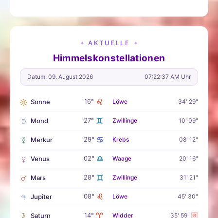
AKTUELLE
✦
✦
Himmelskonstellationen
Datum: 09. August 2026
07:22:38 AM Uhr
♌
16°
Sonne
Löwe
34' 29"
♊
27°
Mond
Zwillinge
10' 09"
♋
29°
Merkur
Krebs
08' 12"
♎
02°
Venus
Waage
20' 16"
♊
28°
Mars
Zwillinge
31' 21"
♌
08°
Jupiter
Löwe
45' 30"
♈
14°
Saturn
Widder
35' 59"
R