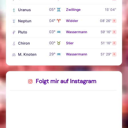
♊
05°
Uranus
Zwillinge
15' 04"
♈
04°
Neptun
Widder
08' 26"
R
♒
03°
Pluto
Wassermann
59' 16"
R
♉
00°
Chiron
Stier
51' 16"
R
♒
29°
M. Knoten
Wassermann
51' 29"
R
Folgt mir auf Instagram