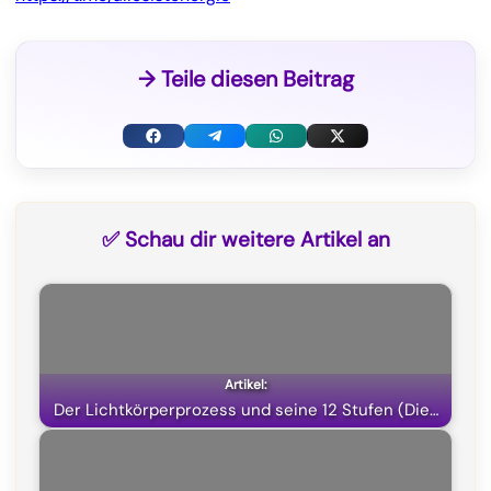
→ Teile diesen Beitrag
F
T
W
X
a
e
h
(
c
l
a
T
✅ Schau dir weitere Artikel an
e
e
t
w
b
g
s
i
o
r
A
t
o
a
p
t
k
m
p
e
Der Lichtkörperprozess und seine 12 Stufen (Die…
r
)