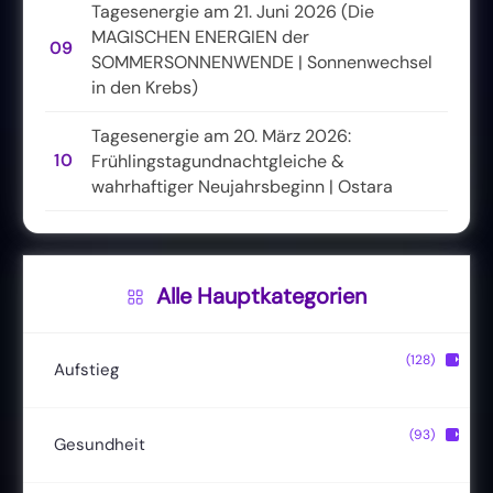
Tagesenergie am 21. Juni 2026 (Die
MAGISCHEN ENERGIEN der
09
SOMMERSONNENWENDE | Sonnenwechsel
in den Krebs)
Tagesenergie am 20. März 2026:
10
Frühlingstagundnachtgleiche &
wahrhaftiger Neujahrsbeginn | Ostara
Alle Hauptkategorien
(128)
▶
Aufstieg
Christusbewusstsein
(20)
(93)
▶
Gesundheit