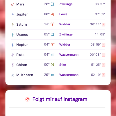
♊
28°
Mars
Zwillinge
08' 37"
♌
08°
Jupiter
Löwe
37' 59"
♈
14°
Saturn
Widder
36' 44"
R
♊
05°
Uranus
Zwillinge
14' 09"
♈
04°
Neptun
Widder
08' 59"
R
♒
04°
Pluto
Wassermann
00' 03"
R
♉
00°
Chiron
Stier
51' 25"
R
♒
29°
M. Knoten
Wassermann
52' 19"
R
Folgt mir auf Instagram