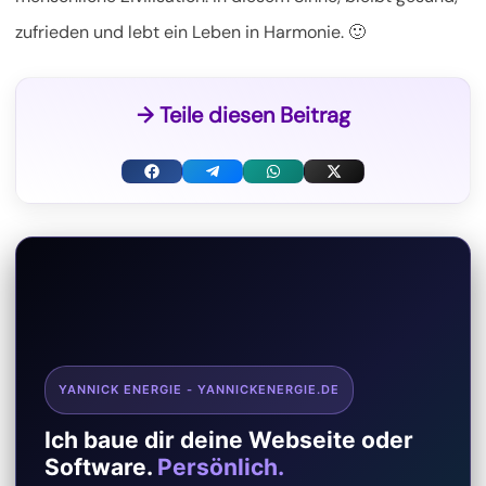
zufrieden und lebt ein Leben in Harmonie. 🙂
→ Teile diesen Beitrag
F
T
W
X
a
e
h
(
c
l
a
T
e
e
t
w
b
g
s
i
o
r
A
t
YANNICK ENERGIE - YANNICKENERGIE.DE
o
a
p
t
Ich baue dir deine Webseite oder
k
m
p
e
Software.
Persönlich.
r