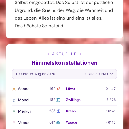
Selbst eingebettet. Das Selbst ist der göttliche
Urgrund, die Quelle, der Weg, die Wahrheit und
das Leben. Alles ist eins und eins ist alles. -
Das höchste Selbstbild!
AKTUELLE
✦
✦
Himmelskonstellationen
Datum: 08. August 2026
03:18:31 PM Uhr
♌
16°
Sonne
Löwe
01' 47"
♊
18°
Mond
Zwillinge
51' 28"
♋
28°
Merkur
Krebs
16' 41"
♎
01°
Venus
Waage
46' 13"