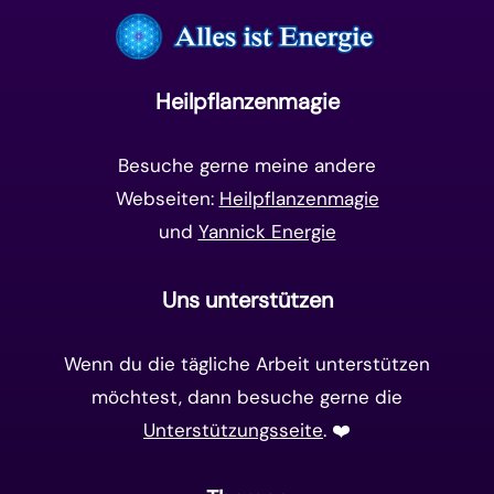
Frequenzen
(9)
Unterbewusstsein
(15)
Goldenes Zeitalter
(14)
Heilpflanzenmagie
Matrix-System
(38)
Besuche gerne meine andere
Webseiten:
Heilpflanzenmagie
und
Yannick Energie
Uns unterstützen
Wenn du die tägliche Arbeit unterstützen
möchtest, dann besuche gerne die
Unterstützungsseite
. ❤️️