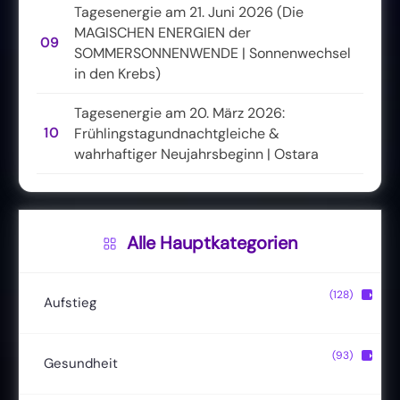
Tagesenergie am 21. Juni 2026 (Die
MAGISCHEN ENERGIEN der
09
SOMMERSONNENWENDE | Sonnenwechsel
in den Krebs)
Tagesenergie am 20. März 2026:
10
Frühlingstagundnachtgleiche &
wahrhaftiger Neujahrsbeginn | Ostara
Alle Hauptkategorien
(128)
▶
Aufstieg
Christusbewusstsein
(20)
(93)
▶
Gesundheit