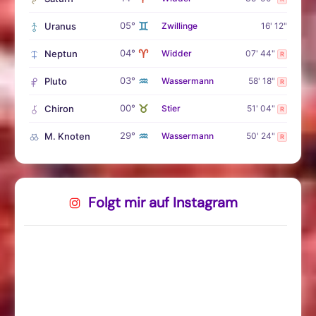
♊
05°
Uranus
Zwillinge
16' 12"
♈
04°
Neptun
Widder
07' 44"
R
♒
03°
Pluto
Wassermann
58' 18"
R
♉
00°
Chiron
Stier
51' 04"
R
♒
29°
M. Knoten
Wassermann
50' 24"
R
Folgt mir auf Instagram