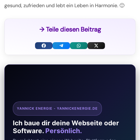
gesund, zufrieden und lebt ein Leben in Harmonie. 🙂
→ Teile diesen Beitrag
F
T
W
X
a
e
h
(
c
l
a
T
e
e
t
w
b
g
s
i
o
r
A
t
YANNICK ENERGIE - YANNICKENERGIE.DE
o
a
p
t
Ich baue dir deine Webseite oder
k
m
p
e
Software.
Persönlich.
r