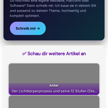
Du möchtest eine eigene Webseite, Plattform oder
)
Software? Dann schreib mir. Ich baue sie in deinem Stil
und passend zu deinem Thema, hochwertig und
komplett optimiert.
Schreib mir →
✅ Schau dir weitere Artikel an
Der Lichtkörperprozess und seine 12 Stufen (Die…