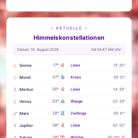
AKTUELLE
✦
✦
Himmelskonstellationen
Datum: 10. August 2026
04:14:48 AM Uhr
♌
17°
Sonne
Löwe
15' 20"
♋
07°
Mond
Krebs
36' 21"
♌
00°
Merkur
Löwe
14' 35"
♎
03°
Venus
Waage
02' 39"
♊
28°
Mars
Zwillinge
59' 41"
♌
08°
Jupiter
Löwe
54' 53"
♈
14°
Saturn
Widder
35' 00"
R