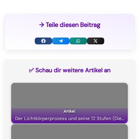
→ Teile diesen Beitrag
F
T
W
X
a
e
h
(
c
l
a
T
✅ Schau dir weitere Artikel an
e
e
t
w
b
g
s
i
o
r
A
t
o
a
p
t
k
m
p
e
Der Lichtkörperprozess und seine 12 Stufen (Die…
r
)