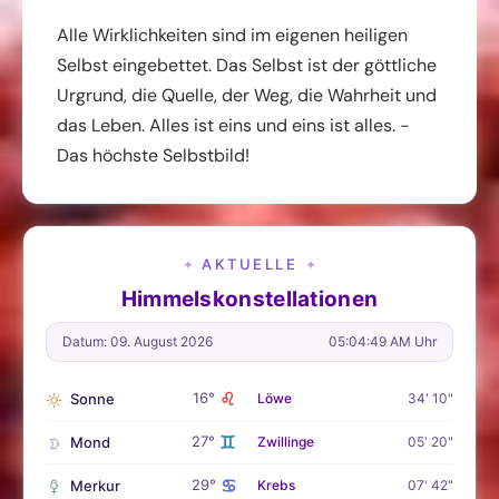
Alle Wirklichkeiten sind im eigenen heiligen
Selbst eingebettet. Das Selbst ist der göttliche
Urgrund, die Quelle, der Weg, die Wahrheit und
das Leben. Alles ist eins und eins ist alles. -
Das höchste Selbstbild!
AKTUELLE
✦
✦
Himmelskonstellationen
Datum: 09. August 2026
05:04:51 AM Uhr
♌
16°
Sonne
Löwe
34' 10"
♊
27°
Mond
Zwillinge
05' 20"
♋
29°
Merkur
Krebs
07' 42"