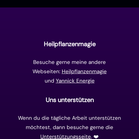
Manifestation
(17)
Frequenzen
(9)
Unterbewusstsein
(15)
Goldenes Zeitalter
(14)
Heilpflanzenmagie
Matrix-System
(38)
Besuche gerne meine andere
Webseiten:
Heilpflanzenmagie
und
Yannick Energie
Uns unterstützen
Wenn du die tägliche Arbeit unterstützen
möchtest, dann besuche gerne die
Unterstützungsseite
. ❤️️