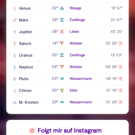
♎
02°
Venus
Waage
19' 57"
♊
28°
Mars
Zwillinge
31' 07"
♌
08°
Jupiter
Löwe
45' 25"
♈
14°
Saturn
Widder
35' 59"
R
♊
05°
Uranus
Zwillinge
15' 03"
♈
04°
Neptun
Widder
08' 26"
R
♒
03°
Pluto
Wassermann
59' 16"
R
♉
00°
Chiron
Stier
51' 16"
R
♒
29°
M. Knoten
Wassermann
51' 29"
R
Folgt mir auf Instagram