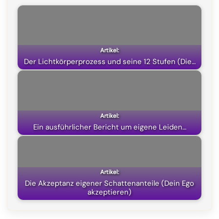
b
g
s
i
o
r
A
t
o
a
p
t
k
m
p
e
Der Lichtkörperprozess und seine 12 Stufen (Die…
r
)
Ein ausführlicher Bericht um eigene Leiden…
Die Akzeptanz eigener Schattenanteile (Dein Ego
akzeptieren)