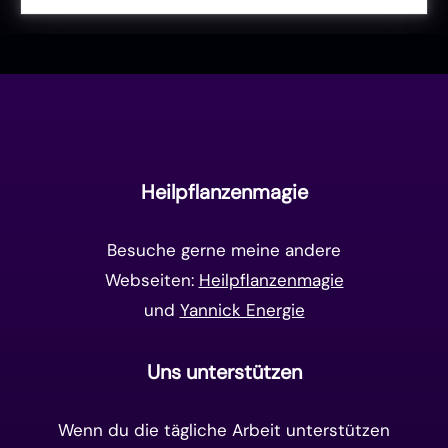
Liebe & Herzenergie
(23)
Vollmond & Neumond
(100)
Endzeit
(18)
Manifestation
(17)
Frequenzen
(9)
Unterbewusstsein
(15)
Goldenes Zeitalter
(14)
Heilpflanzenmagie
Matrix-System
(38)
Besuche gerne meine andere
Webseiten:
Heilpflanzenmagie
und
Yannick Energie
Uns unterstützen
Wenn du die tägliche Arbeit unterstützen