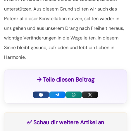
unterstützen. Aus diesem Grund sollten wir auch das
Potenzial dieser Konstellation nutzen, sollten wieder in
uns gehen und aus unserem Drang nach Freiheit heraus,
wichtige Veränderungen in die Wege leiten. In diesem
Sinne bleibt gesund, zufrieden und lebt ein Leben in
Harmonie.
→ Teile diesen Beitrag
F
T
W
X
a
e
h
(
c
l
a
T
✅ Schau dir weitere Artikel an
e
e
t
w