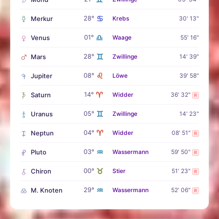
♋
28°
Merkur
Krebs
30' 13"
♎
01°
Venus
Waage
55' 16"
♊
28°
Mars
Zwillinge
14' 39"
♌
08°
Jupiter
Löwe
39' 58"
♈
14°
Saturn
Widder
36' 32"
R
♊
05°
Uranus
Zwillinge
14' 23"
♈
04°
Neptun
Widder
08' 51"
R
♒
03°
Pluto
Wassermann
59' 50"
R
♉
00°
Chiron
Stier
51' 23"
R
♒
29°
M. Knoten
Wassermann
52' 06"
R