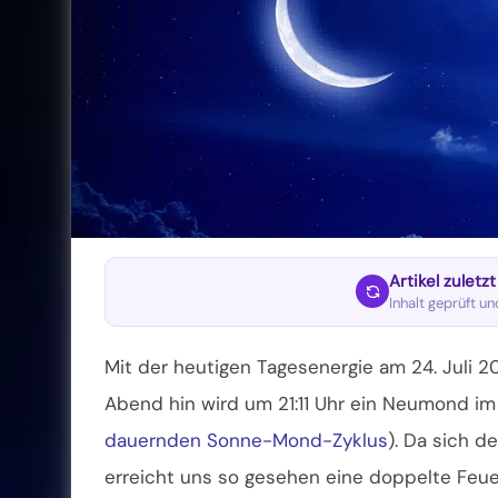
Artikel zuletz
Inhalt geprüft u
Mit der heutigen Tagesenergie am 24. Juli 
Abend hin wird um 21:11 Uhr ein Neumond im
dauernden Sonne-Mond-Zyklus
). Da sich d
erreicht uns so gesehen eine doppelte Feue