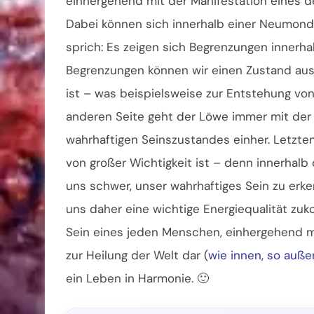
einhergehend mit der Manifestation eines d
Dabei können sich innerhalb einer Neumondp
sprich: Es zeigen sich Begrenzungen innerh
Begrenzungen können wir einen Zustand ausl
ist – was beispielsweise zur Entstehung von
anderen Seite geht der Löwe immer mit der 
wahrhaftigen Seinszustandes einher. Letztend
von großer Wichtigkeit ist – denn innerhal
uns schwer, unser wahrhaftiges Sein zu er
uns daher eine wichtige Energiequalität zu
Sein eines jeden Menschen, einhergehend mi
zur Heilung der Welt dar (
wie innen, so auße
ein Leben in Harmonie. 🙂