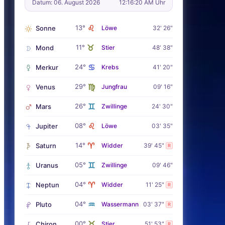
Datum: 06. August 2026
12:16:21 AM Uhr
♌
13°
Sonne
Löwe
32' 26"
♉
11°
Mond
Stier
48' 38"
♋
24°
Merkur
Krebs
41' 20"
♍
29°
Venus
Jungfrau
09' 16"
♊
26°
Mars
Zwillinge
24' 30"
♌
08°
Jupiter
Löwe
03' 35"
♈
14°
Saturn
Widder
39' 45"
R
♊
05°
Uranus
Zwillinge
09' 46"
♈
04°
Neptun
Widder
11' 25"
R
♒
04°
Pluto
Wassermann
03' 37"
R
♉
00°
Chiron
Stier
51' 53"
R