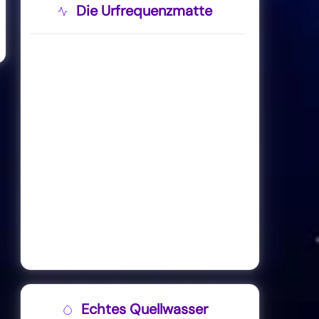
Die Urfrequenzmatte
Echtes Quellwasser