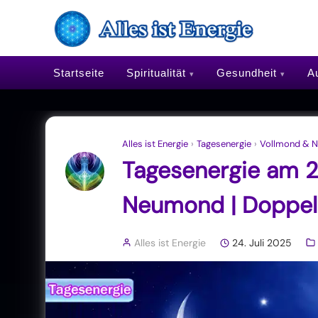
Startseite
Spiritualität
Gesundheit
Au
Alles ist Energie
›
Tagesenergie
›
Vollmond & 
Tagesenergie am 24
Neumond | Doppel
Alles ist Energie
24. Juli 2025