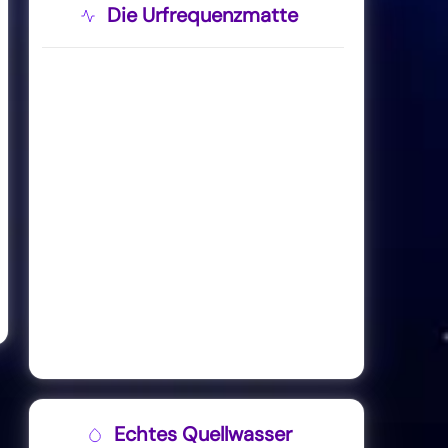
Die Urfrequenzmatte
Echtes Quellwasser