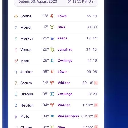
Datum: 06. August 2026
01:12:56 PM Uhr
♌
13°
Sonne
Löwe
56' 30"
♉
17°
Mond
Stier
39' 39"
♋
25°
Merkur
Krebs
13' 44"
♍
29°
Venus
Jungfrau
34' 43"
♊
26°
Mars
Zwillinge
41' 19"
♌
08°
Jupiter
Löwe
09' 08"
♈
14°
Saturn
Widder
39' 18"
R
♊
05°
Uranus
Zwillinge
10' 29"
♈
04°
Neptun
Widder
11' 02"
R
♒
04°
Pluto
Wassermann
03' 02"
R
♉
00°
Chiron
Stier
51' 50"
R