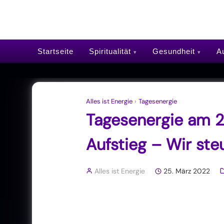
Startseite
Spiritualität
Gesundheit
Au
Alles ist Energie
›
Tagesenergie
Tagesenergie am 2
Aufstieg – Wir ste
Alles ist Energie
25. März 2022