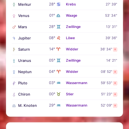
♋
28°
Merkur
Krebs
27' 39"
♎
01°
Venus
Waage
53' 34"
♊
28°
Mars
Zwillinge
13' 31"
♌
08°
Jupiter
Löwe
39' 36"
♈
14°
Saturn
Widder
36' 34"
R
♊
05°
Uranus
Zwillinge
14' 21"
♈
04°
Neptun
Widder
08' 52"
R
♒
03°
Pluto
Wassermann
59' 53"
R
♉
00°
Chiron
Stier
51' 23"
R
♒
29°
M. Knoten
Wassermann
52' 09"
R