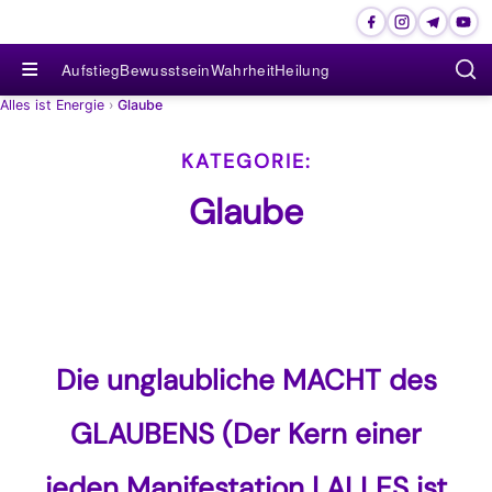
≡
Aufstieg
Bewusstsein
Wahrheit
Heilung
Alles ist Energie
›
Glaube
Glaube
Die unglaubliche MACHT des
GLAUBENS (Der Kern einer
jeden Manifestation | ALLES ist