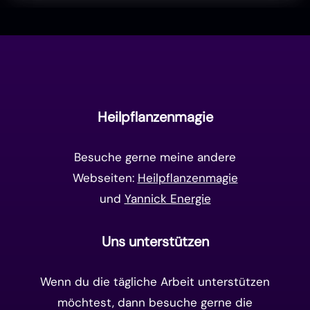
Liebe & Herzenergie
(23)
Vollmond & Neumond
(100)
Endzeit
(18)
Manifestation
(17)
Frequenzen
(9)
Unterbewusstsein
(15)
Goldenes Zeitalter
(14)
Heilpflanzenmagie
Matrix-System
(38)
Besuche gerne meine andere
Webseiten:
Heilpflanzenmagie
und
Yannick Energie
Uns unterstützen
Wenn du die tägliche Arbeit unterstützen
möchtest, dann besuche gerne die