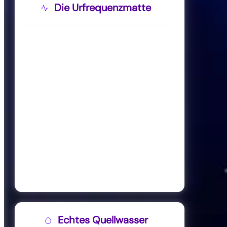
Die Urfrequenzmatte
Echtes Quellwasser