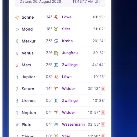
Datum: 06. August 2026
11:43:19 AM Uhr
♌
14°
Sonne
Löwe
01' 23"
♉
18°
Mond
Stier
51' 07"
♋
25°
Merkur
Krebs
20' 24"
♍
29°
Venus
Jungfrau
39' 52"
♊
26°
Mars
Zwillinge
44' 44"
♌
08°
Jupiter
Löwe
10' 15"
♈
14°
Saturn
Widder
39' 13"
R
♊
05°
Uranus
Zwillinge
10' 38"
♈
04°
Neptun
Widder
10' 57"
R
♒
04°
Pluto
Wassermann
02' 55"
R
♉
00°
Chiron
Stier
51' 50"
R