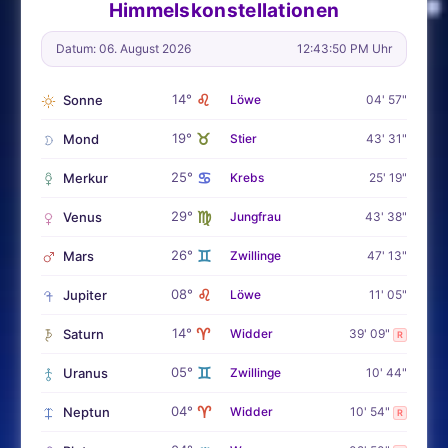
Himmelskonstellationen
Datum: 06. August 2026
12:43:51 PM Uhr
♌
14°
Sonne
Löwe
04' 57"
♉
19°
Mond
Stier
43' 31"
♋
25°
Merkur
Krebs
25' 19"
♍
29°
Venus
Jungfrau
43' 38"
♊
26°
Mars
Zwillinge
47' 13"
♌
08°
Jupiter
Löwe
11' 05"
♈
14°
Saturn
Widder
39' 09"
R
♊
05°
Uranus
Zwillinge
10' 44"
♈
04°
Neptun
Widder
10' 54"
R