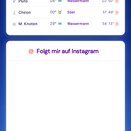
♒
04°
Pluto
Wassermann
02' 50"
R
♉
00°
Chiron
Stier
51' 49"
R
♒
29°
M. Knoten
Wassermann
54' 13"
R
Folgt mir auf Instagram