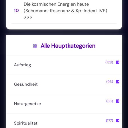
Die kosmischen Energien heute
10
(Schumann-Resonanz & Kp-Index LIVE)
⚡⚡⚡
Alle Hauptkategorien
(128)
▶
Aufstieg
Christusbewusstsein
(20)
(93)
▶
Gesundheit
Lichtkörper
(11)
Entgiftung
(13)
(36)
▶
Naturgesetze
Magische Fähigkeiten
(22)
Ernährung
(24)
Hermetik
(15)
(177)
▶
Spiritualität