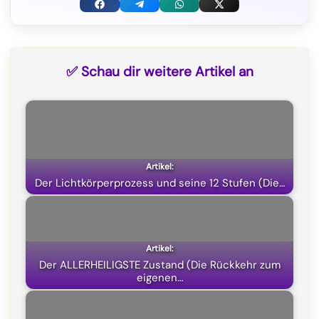
F
T
W
X
a
e
h
(
c
l
a
T
✅ Schau dir weitere Artikel an
e
e
t
w
b
g
s
i
o
r
A
t
o
a
p
t
k
m
p
e
Der Lichtkörperprozess und seine 12 Stufen (Die…
r
)
Der ALLERHEILIGSTE Zustand (Die Rückkehr zum
eigenen…