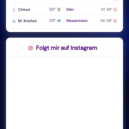
♉
00°
Chiron
Stier
51' 46"
R
♒
29°
M. Knoten
Wassermann
54' 06"
R
Folgt mir auf Instagram