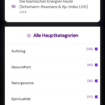
Die kosmischen Energien heute
10
(Schumann-Resonanz & Kp-Index LIVE)
⚡⚡⚡
Alle Hauptkategorien
(128)
▶
Aufstieg
Christusbewusstsein
(20)
(93)
▶
Gesundheit
Lichtkörper
(11)
Entgiftung
(13)
(36)
▶
Naturgesetze
Magische Fähigkeiten
(22)
Ernährung
(24)
Hermetik
(15)
(177)
▶
Spiritualität