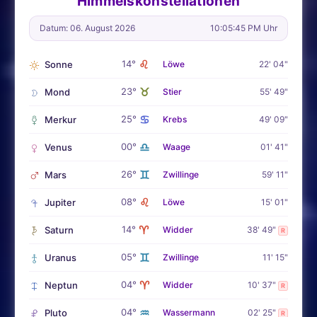
Himmelskonstellationen
Datum: 06. August 2026
10:05:47 PM Uhr
♌
14°
Sonne
Löwe
22' 04"
♉
23°
Mond
Stier
55' 49"
♋
25°
Merkur
Krebs
49' 09"
♎
00°
Venus
Waage
01' 41"
♊
26°
Mars
Zwillinge
59' 11"
♌
08°
Jupiter
Löwe
15' 01"
♈
14°
Saturn
Widder
38' 49"
R
♊
05°
Uranus
Zwillinge
11' 15"
♈
04°
Neptun
Widder
10' 37"
R
♒
04°
Pluto
Wassermann
02' 25"
R