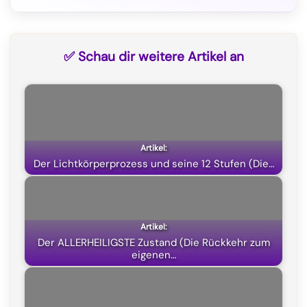
F
T
W
X
a
e
h
(
c
l
a
T
✅ Schau dir weitere Artikel an
e
e
t
w
b
g
s
i
o
r
A
t
o
a
p
t
k
m
p
e
Der Lichtkörperprozess und seine 12 Stufen (Die…
r
)
Der ALLERHEILIGSTE Zustand (Die Rückkehr zum
eigenen…