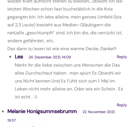
wieder Kraft aufrecht stehen zu bleiben….obwohl ich die
letzten Wochen schon fast buchstäblich in die Knie
gegangen bin. Ich lebe alleine, mein ganzes Umfeld (bis
auf 2,3 Leute) besteht aus Medien-Gläubigern die
natüalle „geschlumpft“ sind. Ich bin die, die verrückt ist,
andere gefährdet.. etc.
Das dann zu lesen ist wie eine warme Decke, Danke!!!
Lea
Reply
24. Dezember 2021, 14:09
Merkt ihr die liebe zwischen uns Menschen die Das
alles Durchschaut haben . man spürt Es Obwohl wir
uns Nicht kennen Und Es Fühlt sich zum 1. Mal im
Leben nicht mehr alleine an. Oder wie ein Schein . Es
ist echt . ☺️
Reply
Melanie Honigsummsebrumm
22. November 2021,
19:37