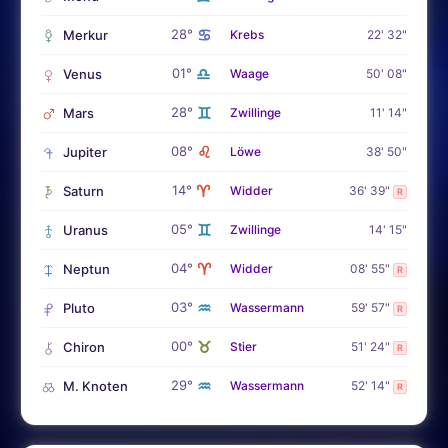
♋
28°
Merkur
Krebs
22' 32"
♎
01°
Venus
Waage
50' 08"
♊
28°
Mars
Zwillinge
11' 14"
♌
08°
Jupiter
Löwe
38' 50"
♈
14°
Saturn
Widder
36' 39"
R
♊
05°
Uranus
Zwillinge
14' 15"
♈
04°
Neptun
Widder
08' 55"
R
♒
03°
Pluto
Wassermann
59' 57"
R
♉
00°
Chiron
Stier
51' 24"
R
♒
29°
M. Knoten
Wassermann
52' 14"
R