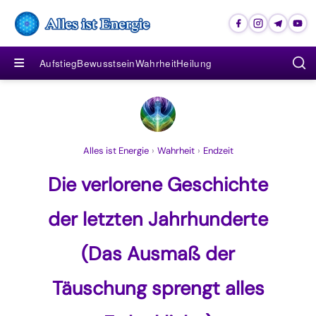
≡
Aufstieg
Bewusstsein
Wahrheit
Heilung
Alles ist Energie
›
Wahrheit
›
Endzeit
Die verlorene Geschichte
der letzten Jahrhunderte
(Das Ausmaß der
Täuschung sprengt alles