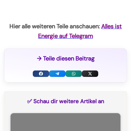
Hier alle weiteren Teile anschauen:
Alles ist
Energie auf Telegram
→ Teile diesen Beitrag
F
T
W
X
a
e
h
(
c
l
a
T
✅ Schau dir weitere Artikel an
e
e
t
w
b
g
s
i
o
r
A
t