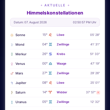
AKTUELLE
✦
✦
Himmelskonstellationen
Datum: 07. August 2026
02:50:59 PM Uhr
♌
15°
Sonne
Löwe
05' 28"
♊
04°
Mond
Zwillinge
41' 31"
♋
26°
Merkur
Krebs
51' 33"
♎
00°
Venus
Waage
47' 19"
♊
27°
Mars
Zwillinge
29' 26"
♌
08°
Jupiter
Löwe
25' 01"
♈
14°
Saturn
Widder
37' 57"
R
♊
05°
Uranus
Zwillinge
12' 32"