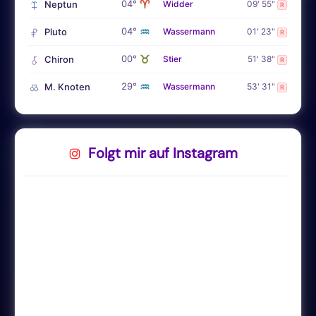
♈
04°
Neptun
Widder
09' 55"
R
♒
04°
Pluto
Wassermann
01' 23"
R
♉
00°
Chiron
Stier
51' 38"
R
♒
29°
M. Knoten
Wassermann
53' 31"
R
Folgt mir auf Instagram