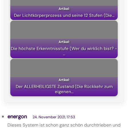
o
a
p
t
k
m
p
e
Der Lichtkörperprozess und seine 12 Stufen (Die…
r
)
Die höchste Erkenntnisstufe (Wer du wirklich bist? -
…
Der ALLERHEILIGSTE Zustand (Die Rückkehr zum
eigenen…
energon
24. November 2021, 17:53
Dieses System ist schon ganz schön durchtrieben und