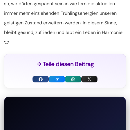
so, wir dürfen gespannt sein in wie fern die aktuellen
immer mehr einziehenden Frühlingsenergien unseren
geistigen Zustand erweitern werden. In diesem Sinne,
bleibt gesund, zufrieden und lebt ein Leben in Harmonie.
🙂
→ Teile diesen Beitrag
F
T
W
X
a
e
h
(
c
l
a
T
e
e
t
w
b
g
s
i