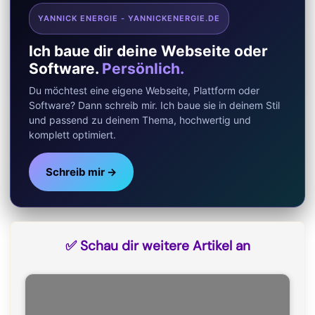
o
r
A
t
YANNICK ENERGIE - YANNICKENERGIE.DE
o
a
p
t
Ich baue dir deine Webseite oder
k
m
p
e
Software.
Persönlich.
r
Du möchtest eine eigene Webseite, Plattform oder
)
Software? Dann schreib mir. Ich baue sie in deinem Stil
und passend zu deinem Thema, hochwertig und
komplett optimiert.
Schreib mir →
✅ Schau dir weitere Artikel an