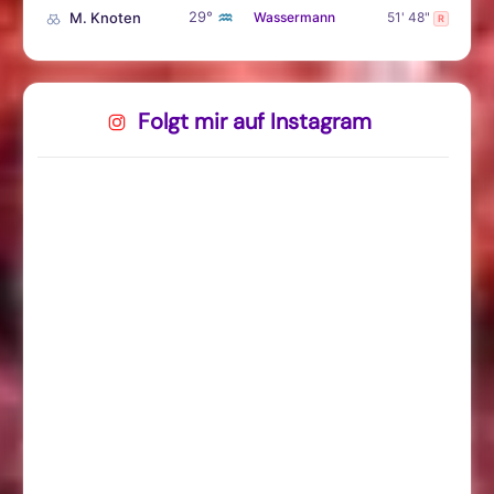
♒
29°
M. Knoten
Wassermann
51' 48"
R
Folgt mir auf Instagram