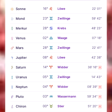
♌
16°
Sonne
Löwe
22' 01"
♊
23°
Mond
Zwillinge
59' 42"
♋
28°
Merkur
Krebs
48' 23"
♎
02°
Venus
Waage
07' 18"
♊
28°
Mars
Zwillinge
22' 41"
♌
08°
Jupiter
Löwe
42' 38"
♈
14°
Saturn
Widder
36' 16"
R
♊
05°
Uranus
Zwillinge
14' 43"
♈
04°
Neptun
Widder
08' 39"
R
♒
03°
Pluto
Wassermann
59' 34"
R
♉
00°
Chiron
Stier
51' 20"
R