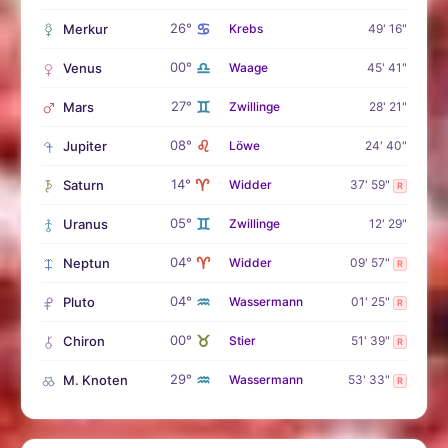
♋
26°
Merkur
Krebs
49' 16"
♎
00°
Venus
Waage
45' 41"
♊
27°
Mars
Zwillinge
28' 21"
♌
08°
Jupiter
Löwe
24' 40"
♈
14°
Saturn
Widder
37' 59"
R
♊
05°
Uranus
Zwillinge
12' 29"
♈
04°
Neptun
Widder
09' 57"
R
♒
04°
Pluto
Wassermann
01' 25"
R
♉
00°
Chiron
Stier
51' 39"
R
♒
29°
M. Knoten
Wassermann
53' 33"
R