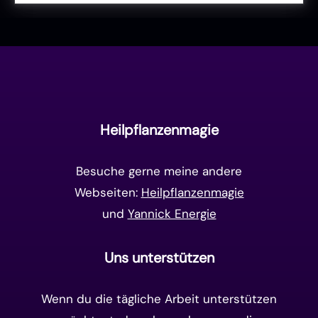
Liebe & Herzenergie
(23)
Vollmond & Neumond
(100)
Endzeit
(18)
Manifestation
(17)
Frequenzen
(9)
Unterbewusstsein
(15)
Goldenes Zeitalter
(14)
Heilpflanzenmagie
Matrix-System
(38)
Besuche gerne meine andere
Webseiten:
Heilpflanzenmagie
und
Yannick Energie
Uns unterstützen
Wenn du die tägliche Arbeit unterstützen