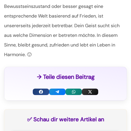
Bewusstseinszustand oder besser gesagt eine
entsprechende Welt basierend auf Frieden, ist
unsererseits jederzeit betretbar. Dein Geist sucht sich
aus welche Dimension er betreten möchte. In diesem
Sinne, bleibt gesund, zufrieden und lebt ein Leben in
Harmonie. 🙂
→ Teile diesen Beitrag
F
T
W
X
a
e
h
(
c
l
a
T
✅ Schau dir weitere Artikel an
e
e
t
w