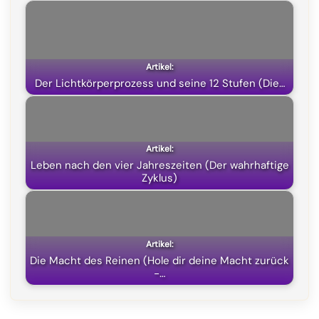
b
g
s
i
o
r
A
t
o
a
p
t
k
m
p
e
Der Lichtkörperprozess und seine 12 Stufen (Die…
r
)
Leben nach den vier Jahreszeiten (Der wahrhaftige
Zyklus)
Die Macht des Reinen (Hole dir deine Macht zurück
-…