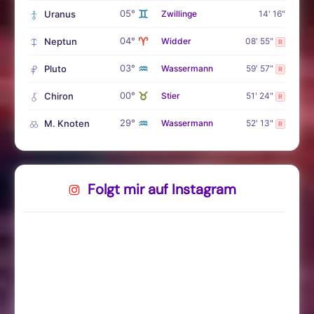
♊
05°
Uranus
Zwillinge
14' 16"
♈
04°
Neptun
Widder
08' 55"
R
♒
03°
Pluto
Wassermann
59' 57"
R
♉
00°
Chiron
Stier
51' 24"
R
♒
29°
M. Knoten
Wassermann
52' 13"
R
Folgt mir auf Instagram