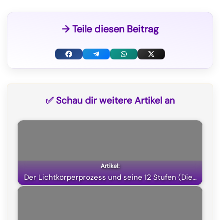
→ Teile diesen Beitrag
F
T
W
X
a
e
h
(
c
l
a
T
✅ Schau dir weitere Artikel an
e
e
t
w
b
g
s
i
o
r
A
t
o
a
p
t
k
m
p
e
Der Lichtkörperprozess und seine 12 Stufen (Die…
r
)