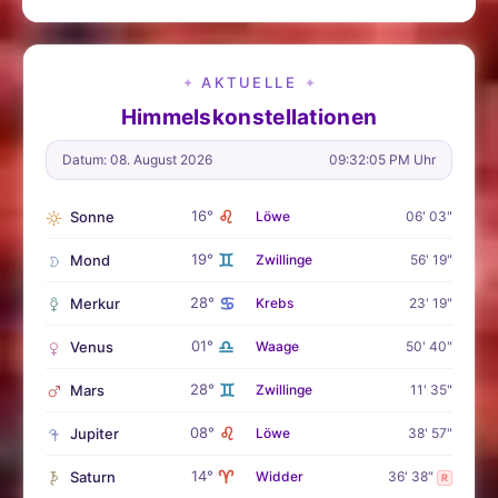
AKTUELLE
✦
✦
Himmelskonstellationen
Datum: 08. August 2026
09:32:06 PM Uhr
♌
16°
Sonne
Löwe
06' 03"
♊
19°
Mond
Zwillinge
56' 19"
♋
28°
Merkur
Krebs
23' 19"
♎
01°
Venus
Waage
50' 40"
♊
28°
Mars
Zwillinge
11' 35"
♌
08°
Jupiter
Löwe
38' 57"
♈
14°
Saturn
Widder
36' 38"
R