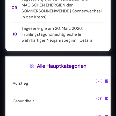
MAGISCHEN ENERGIEN der
09
SOMMERSONNENWENDE | Sonnenwechsel
in den Krebs)
Tagesenergie am 20. März 2026:
10
Frühlingstagundnachtgleiche &
wahrhaftiger Neujahrsbeginn | Ostara
Alle Hauptkategorien
(128)
▶
Aufstieg
Christusbewusstsein
(20)
(93)
▶
Gesundheit
Lichtkörper
(11)
(13)