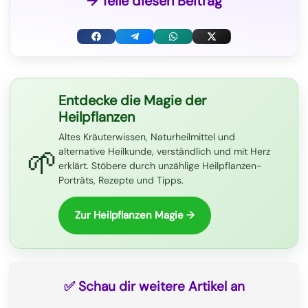
→ Teile diesen Beitrag
F
T
W
X
a
e
h
(
c
l
a
T
Entdecke die Magie der
Heilpflanzen
e
e
t
w
Altes Kräuterwissen, Naturheilmittel und
b
g
s
i
🌱
alternative Heilkunde, verständlich und mit Herz
o
r
A
t
erklärt. Stöbere durch unzählige Heilpflanzen-
Porträts, Rezepte und Tipps.
o
a
p
t
k
m
p
e
Zur Heilpflanzen Magie →
r
)
✅ Schau dir weitere Artikel an