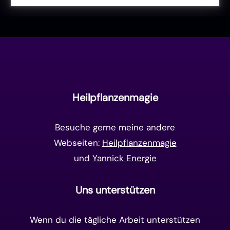
Liebe & Herzenergie
(23)
Vollmond & Neumond
(100)
Endzeit
(18)
Manifestation
(17)
Frequenzen
(9)
Unterbewusstsein
(15)
Goldenes Zeitalter
(14)
Heilpflanzenmagie
Matrix-System
(38)
Besuche gerne meine andere
Webseiten:
Heilpflanzenmagie
und
Yannick Energie
Uns unterstützen
Wenn du die tägliche Arbeit unterstützen