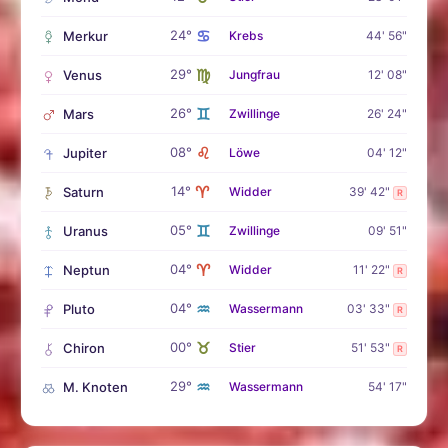
♋
24°
Merkur
Krebs
44' 56"
♍
29°
Venus
Jungfrau
12' 08"
♊
26°
Mars
Zwillinge
26' 24"
♌
08°
Jupiter
Löwe
04' 12"
♈
14°
Saturn
Widder
39' 42"
R
♊
05°
Uranus
Zwillinge
09' 51"
♈
04°
Neptun
Widder
11' 22"
R
♒
04°
Pluto
Wassermann
03' 33"
R
♉
00°
Chiron
Stier
51' 53"
R
♒
29°
M. Knoten
Wassermann
54' 17"