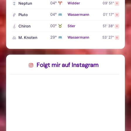
♈
04°
Neptun
Widder
09' 51"
R
♒
04°
Pluto
Wassermann
01' 17"
R
♉
00°
Chiron
Stier
51' 38"
R
♒
29°
M. Knoten
Wassermann
53' 27"
R
Folgt mir auf Instagram