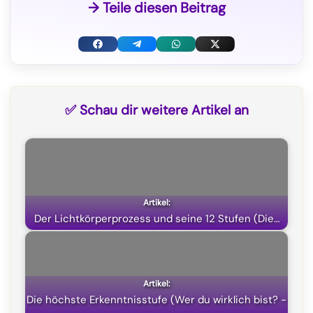
→ Teile diesen Beitrag
F
T
W
X
a
e
h
(
c
l
a
T
✅ Schau dir weitere Artikel an
e
e
t
w
b
g
s
i
o
r
A
t
o
a
p
t
k
m
p
e
Der Lichtkörperprozess und seine 12 Stufen (Die…
r
)
Die höchste Erkenntnisstufe (Wer du wirklich bist? -
…