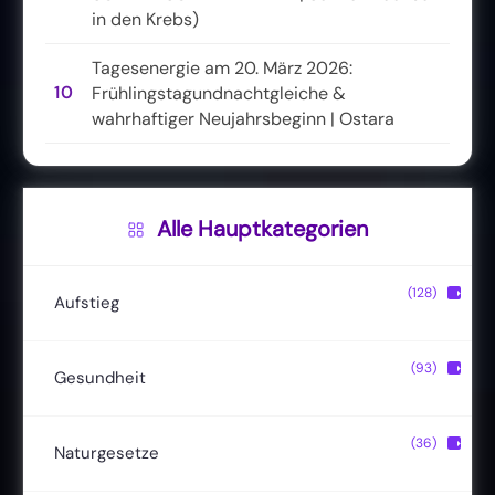
in den Krebs)
Tagesenergie am 20. März 2026:
10
Frühlingstagundnachtgleiche &
wahrhaftiger Neujahrsbeginn | Ostara
Alle Hauptkategorien
(128)
▶
Aufstieg
Christusbewusstsein
(20)
(93)
▶
Gesundheit
Lichtkörper
(11)
Entgiftung
(13)
(36)
▶
Naturgesetze