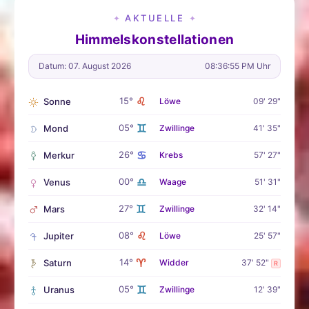
AKTUELLE
✦
✦
Himmelskonstellationen
Datum: 07. August 2026
08:36:56 PM Uhr
♌
15°
Sonne
Löwe
09' 29"
♊
05°
Mond
Zwillinge
41' 35"
♋
26°
Merkur
Krebs
57' 27"
♎
00°
Venus
Waage
51' 31"
♊
27°
Mars
Zwillinge
32' 14"
♌
08°
Jupiter
Löwe
25' 57"
♈
14°
Saturn
Widder
37' 52"
R
♊
05°
Uranus
Zwillinge
12' 39"