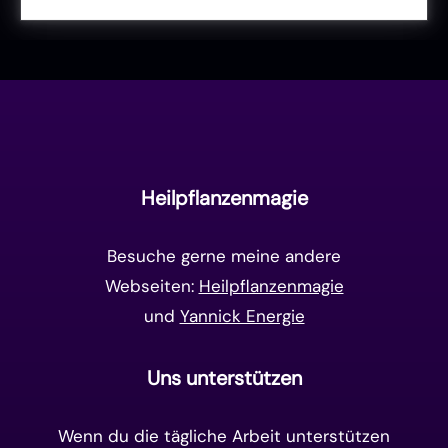
Liebe & Herzenergie
(23)
Vollmond & Neumond
(100)
Endzeit
(18)
Manifestation
(17)
Frequenzen
(9)
Unterbewusstsein
(15)
Goldenes Zeitalter
(14)
Heilpflanzenmagie
Matrix-System
(38)
Besuche gerne meine andere
Webseiten:
Heilpflanzenmagie
und
Yannick Energie
Uns unterstützen
Wenn du die tägliche Arbeit unterstützen