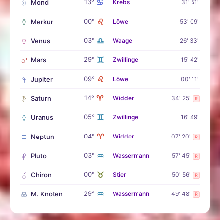
♋
13°
Mond
Krebs
31' 51"
♌
00°
Merkur
Löwe
53' 09"
♎
03°
Venus
Waage
26' 33"
♊
29°
Mars
Zwillinge
15' 42"
♌
09°
Jupiter
Löwe
00' 11"
♈
14°
Saturn
Widder
34' 25"
R
♊
05°
Uranus
Zwillinge
16' 49"
♈
04°
Neptun
Widder
07' 20"
R
♒
03°
Pluto
Wassermann
57' 45"
R
♉
00°
Chiron
Stier
50' 56"
R
♒
29°
M. Knoten
Wassermann
49' 48"
R