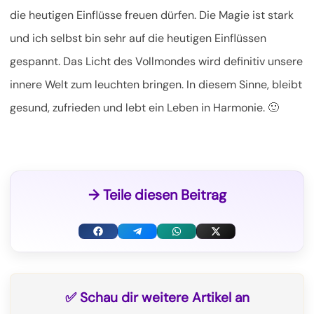
die heutigen Einflüsse freuen dürfen. Die Magie ist stark
und ich selbst bin sehr auf die heutigen Einflüssen
gespannt. Das Licht des Vollmondes wird definitiv unsere
innere Welt zum leuchten bringen. In diesem Sinne, bleibt
gesund, zufrieden und lebt ein Leben in Harmonie. 🙂
→ Teile diesen Beitrag
F
T
W
X
a
e
h
(
c
l
a
T
✅ Schau dir weitere Artikel an
e
e
t
w