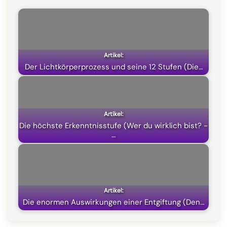
b
g
s
i
o
r
A
t
o
a
p
t
k
m
p
e
Der Lichtkörperprozess und seine 12 Stufen (Die…
r
)
Die höchste Erkenntnisstufe (Wer du wirklich bist? -
…
Die enormen Auswirkungen einer Entgiftung (Den…