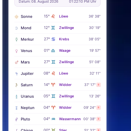
Datum: 08. August 2026
01:22:11 PM Uhr
♌
15°
Sonne
Löwe
36' 38"
♊
12°
Mond
Zwillinge
30' 19"
♋
27°
Merkur
Krebs
38' 05"
♎
01°
Venus
Waage
19' 57"
♊
27°
Mars
Zwillinge
51' 08"
♌
08°
Jupiter
Löwe
32' 11"
♈
14°
Saturn
Widder
37' 17"
R
♊
05°
Uranus
Zwillinge
13' 26"
♈
04°
Neptun
Widder
09' 24"
R
♒
04°
Pluto
Wassermann
00' 38"
R
♉
00°
Chiron
Stier
51' 32"
R