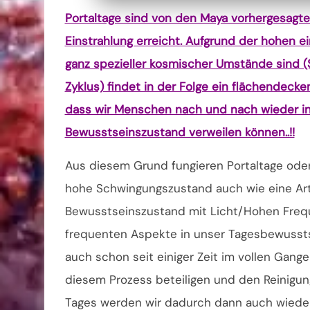
Portaltage sind von den Maya vorhergesagt
Einstrahlung erreicht. Aufgrund der hohen 
ganz spezieller kosmischer Umstände sind (S
Zyklus) findet in der Folge ein flächendecke
dass wir Menschen nach und nach wieder i
Bewusstseinszustand verweilen können..!!
Aus diesem Grund fungieren Portaltage oder 
hohe Schwingungszustand auch wie eine Art 
Bewusstseinszustand mit Licht/Hohen Freque
frequenten Aspekte in unser Tagesbewussts
auch schon seit einiger Zeit im vollen Gange 
diesem Prozess beteiligen und den Reinigun
Tages werden wir dadurch dann auch wieder v