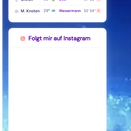
♒
29°
M. Knoten
Wassermann
52' 54"
R
Folgt mir auf Instagram