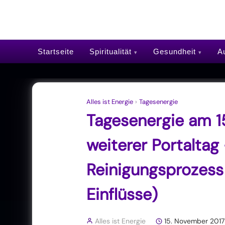
Startseite
Spiritualität
Gesundheit
Au
Alles ist Energie
›
Tagesenergie
Tagesenergie am 1
weiterer Portaltag
Reinigungsprozess
Einflüsse)
Alles ist Energie
15. November 2017