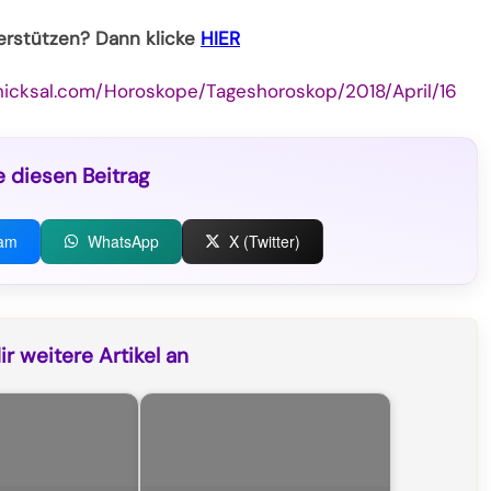
terstützen? Dann klicke
HIER
hicksal.com/Horoskope/Tageshoroskop/2018/April/16
e diesen Beitrag
ram
WhatsApp
X (Twitter)
r weitere Artikel an