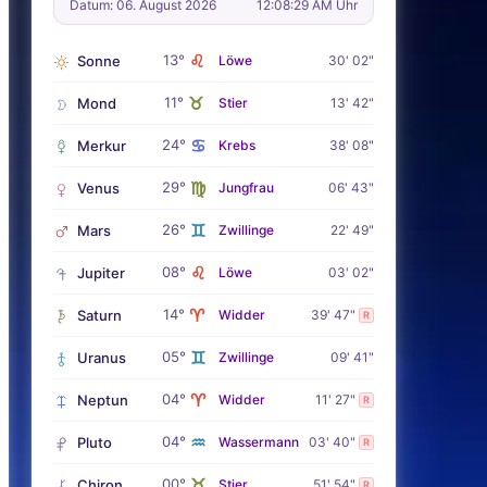
Datum: 06. August 2026
12:08:30 AM Uhr
♌
13°
Sonne
Löwe
30' 02"
♉
11°
Mond
Stier
13' 42"
♋
24°
Merkur
Krebs
38' 08"
♍
29°
Venus
Jungfrau
06' 43"
♊
26°
Mars
Zwillinge
22' 49"
♌
08°
Jupiter
Löwe
03' 02"
♈
14°
Saturn
Widder
39' 47"
R
♊
05°
Uranus
Zwillinge
09' 41"
♈
04°
Neptun
Widder
11' 27"
R
♒
04°
Pluto
Wassermann
03' 40"
R
♉
00°
Chiron
Stier
51' 54"
R