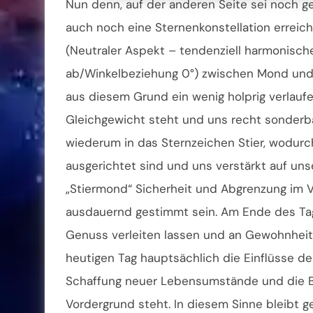
Nun denn, auf der anderen Seite sei noch 
auch noch eine Sternenkonstellation erreich
(Neutraler Aspekt – tendenziell harmonisch
ab/Winkelbeziehung 0°) zwischen Mond und 
aus diesem Grund ein wenig holprig verlaufen
Gleichgewicht steht und uns recht sonderba
wiederum in das Sternzeichen Stier, wodurch
ausgerichtet sind und uns verstärkt auf uns
„Stiermond“ Sicherheit und Abgrenzung im V
ausdauernd gestimmt sein. Am Ende des Tag
Genuss verleiten lassen und an Gewohnheit
heutigen Tag hauptsächlich die Einflüsse 
Schaffung neuer Lebensumstände und die Be
Vordergrund steht. In diesem Sinne bleibt g