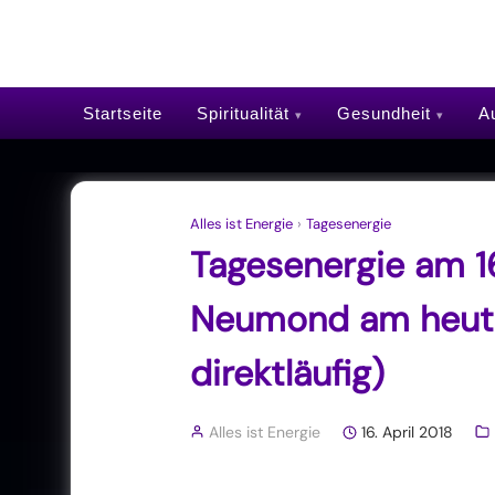
Startseite
Spiritualität
Gesundheit
Au
Alles ist Energie
›
Tagesenergie
Tagesenergie am 16
Neumond am heutig
direktläufig)
Alles ist Energie
16. April 2018