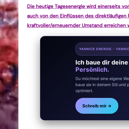
Die heutige Tagesenergie wird einerseits v
auch von den Einflüssen des direktläufigen 
kraftvoller/erneuernder Umstand erreichen wi
YANNICK ENERGIE - YANNI
Ich baue dir dein
Persönlich.
Du möchtest eine eigene Web
baue sie in deinem Stil un
optimiert.
Schreib mir →