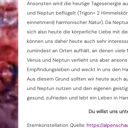
Ansonsten wird die heutige Tagesenergie a
und Neptun beflügelt (Trigon= 2 Himmelskör
einnehmen|| harmonischer Natur). Da Neptun a
sich also heute die körperliche Liebe mit de
können uns daher heute auch sehr interes
zumindest an Orten aufhält, an denen vie
Venus und Neptun verlieht uns aber ansons
Empfindungsleben und weckt in uns den Hang
Aus diesem Grund sollten wir heute auch auf
und Neptun nutzen und den eigenen geistige
gesund, zufrieden und lebt ein Leben in Har
Du willst uns un
Sternkonstellation Quelle:
https://alpensch