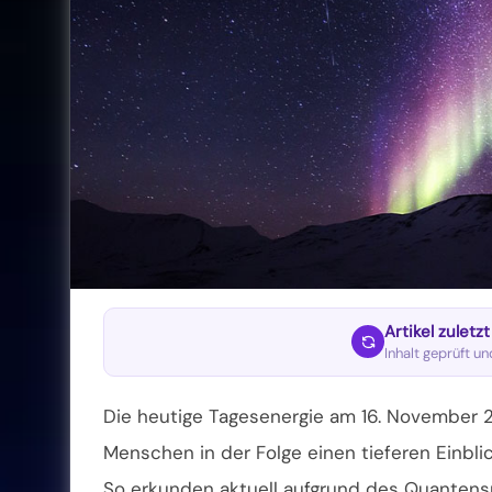
Artikel zuletz
Inhalt geprüft u
Die heutige Tagesenergie am 16. November 2
Menschen in der Folge einen tieferen Einbli
So erkunden aktuell aufgrund des Quantensp