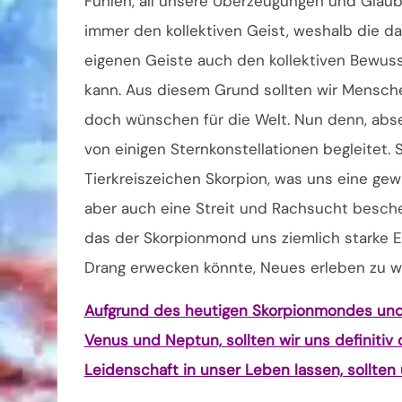
Fühlen, all unsere Überzeugungen und Glaube
immer den kollektiven Geist, weshalb die d
eigenen Geiste auch den kollektiven Bewuss
kann. Aus diesem Grund sollten wir Mensche
doch wünschen für die Welt. Nun denn, abse
von einigen Sternkonstellationen begleitet.
Tierkreiszeichen Skorpion, was uns eine gewis
aber auch eine Streit und Rachsucht bescher
das der Skorpionmond uns ziemlich starke E
Drang erwecken könnte, Neues erleben zu wo
Aufgrund des heutigen Skorpionmondes und
Venus und Neptun, sollten wir uns definitiv
Leidenschaft in unser Leben lassen, sollten u