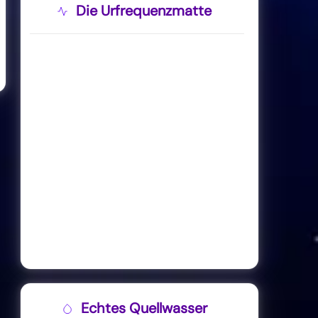
Die Urfrequenzmatte
Echtes Quellwasser