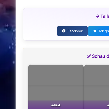
→ Teil
Facebook
Teleg
✅ Schau di