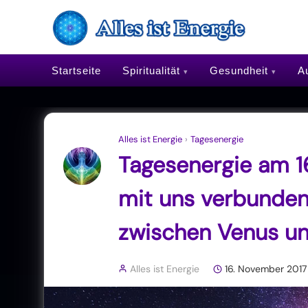
Startseite
Spiritualität
Gesundheit
Au
Alles ist Energie
›
Tagesenergie
Tagesenergie am 16
mit uns verbunden
zwischen Venus u
Alles ist Energie
16. November 2017