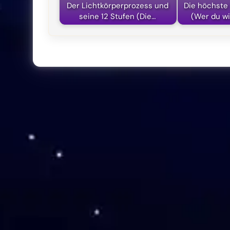
Der Lichtkörperprozess und
Die höchste 
seine 12 Stufen (Die…
(Wer du wi