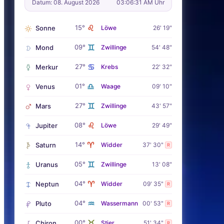
Datum: 08. August 2026
03:06:32 AM Uhr
♌
15°
Sonne
Löwe
26' 19"
♊
09°
Mond
Zwillinge
54' 48"
♋
27°
Merkur
Krebs
22' 32"
♎
01°
Venus
Waage
09' 10"
♊
27°
Mars
Zwillinge
43' 57"
♌
08°
Jupiter
Löwe
29' 49"
♈
14°
Saturn
Widder
37' 30"
R
♊
05°
Uranus
Zwillinge
13' 08"
♈
04°
Neptun
Widder
09' 35"
R
♒
04°
Pluto
Wassermann
00' 53"
R
♉
00°
Chiron
Stier
51' 34"
R