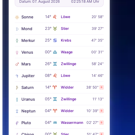
Datum: 07. August 2026
02:25:20 AM Uhr
♌
14°
Sonne
Löwe
20' 58"
♉
23°
Mond
Stier
39' 27"
♋
25°
Merkur
Krebs
47' 35"
♎
00°
Venus
Waage
00' 31"
♊
26°
Mars
Zwillinge
58' 24"
♌
08°
Jupiter
Löwe
14' 46"
♈
14°
Saturn
Widder
38' 50"
R
♊
05°
Uranus
Zwillinge
11' 13"
♈
04°
Neptun
Widder
10' 39"
R
♒
04°
Pluto
Wassermann
02' 27"
R
♉
00°
Chiron
Stier
51' 47"
R