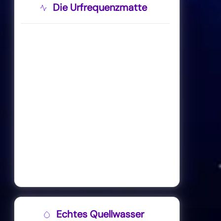
Die Urfrequenzmatte
Echtes Quellwasser