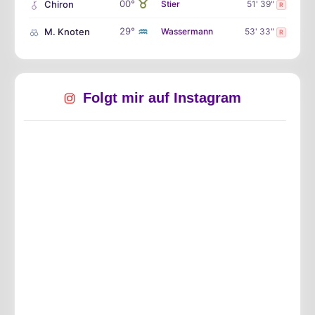
♉
00°
Chiron
Stier
51' 39"
R
♒
29°
M. Knoten
Wassermann
53' 33"
R
Folgt mir auf Instagram