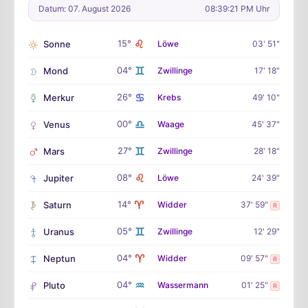
Datum: 07. August 2026
08:39:22 PM Uhr
♌
15°
Sonne
Löwe
03' 51"
♊
04°
Mond
Zwillinge
17' 18"
♋
26°
Merkur
Krebs
49' 10"
♎
00°
Venus
Waage
45' 37"
♊
27°
Mars
Zwillinge
28' 18"
♌
08°
Jupiter
Löwe
24' 39"
♈
14°
Saturn
Widder
37' 59"
R
♊
05°
Uranus
Zwillinge
12' 29"
♈
04°
Neptun
Widder
09' 57"
R
♒
04°
Pluto
Wassermann
01' 25"
R