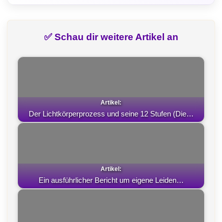
a
e
h
(
c
l
a
T
✅ Schau dir weitere Artikel an
e
e
t
w
b
g
s
i
o
r
A
t
o
a
p
t
k
m
p
e
Der Lichtkörperprozess und seine 12 Stufen (Die…
r
)
Ein ausführlicher Bericht um eigene Leiden…