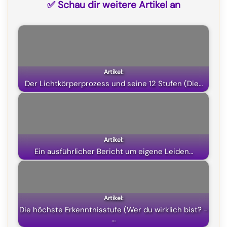
✅ Schau dir weitere Artikel an
e
e
t
w
b
g
s
i
o
r
A
t
o
a
p
t
k
m
p
e
Der Lichtkörperprozess und seine 12 Stufen (Die…
r
)
Ein ausführlicher Bericht um eigene Leiden…
Die höchste Erkenntnisstufe (Wer du wirklich bist? -
…