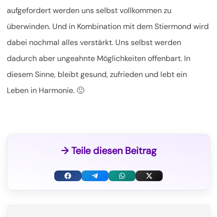
aufgefordert werden uns selbst vollkommen zu
überwinden. Und in Kombination mit dem Stiermond wird
dabei nochmal alles verstärkt. Uns selbst werden
dadurch aber ungeahnte Möglichkeiten offenbart. In
diesem Sinne, bleibt gesund, zufrieden und lebt ein
Leben in Harmonie. 🙂
→ Teile diesen Beitrag
F
T
W
X
a
e
h
(
c
l
a
T