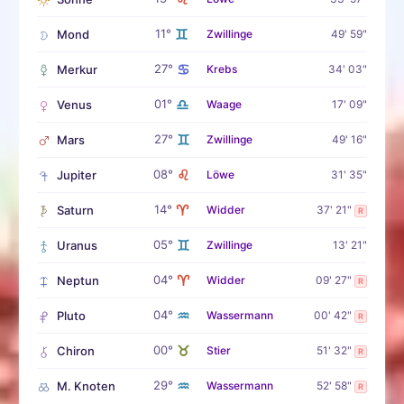
♊
11°
Mond
Zwillinge
49' 59"
♋
27°
Merkur
Krebs
34' 03"
♎
01°
Venus
Waage
17' 09"
♊
27°
Mars
Zwillinge
49' 16"
♌
08°
Jupiter
Löwe
31' 35"
♈
14°
Saturn
Widder
37' 21"
R
♊
05°
Uranus
Zwillinge
13' 21"
♈
04°
Neptun
Widder
09' 27"
R
♒
04°
Pluto
Wassermann
00' 42"
R
♉
00°
Chiron
Stier
51' 32"
R
♒
29°
M. Knoten
Wassermann
52' 58"
R