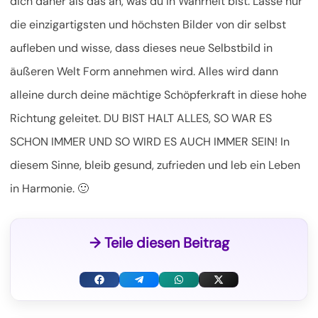
dich daher als das an, was du in Wahrheit bist. Lasse nur
die einzigartigsten und höchsten Bilder von dir selbst
aufleben und wisse, dass dieses neue Selbstbild in
äußeren Welt Form annehmen wird. Alles wird dann
alleine durch deine mächtige Schöpferkraft in diese hohe
Richtung geleitet. DU BIST HALT ALLES, SO WAR ES
SCHON IMMER UND SO WIRD ES AUCH IMMER SEIN! In
diesem Sinne, bleib gesund, zufrieden und leb ein Leben
in Harmonie. 🙂
→ Teile diesen Beitrag
F
T
W
X
a
e
h
(