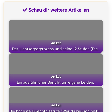
c
l
a
T
✅ Schau dir weitere Artikel an
e
e
t
w
b
g
s
i
o
r
A
t
o
a
p
t
k
m
p
e
Der Lichtkörperprozess und seine 12 Stufen (Die…
r
)
Ein ausführlicher Bericht um eigene Leiden…
Die höchste Erkenntnisstufe (Wer du wirklich bist? -