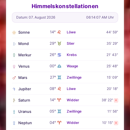
Himmelskonstellationen
Datum: 07. August 2026
06:14:09 AM Uhr
♌
14°
Sonne
Löwe
44' 59"
♉
29°
Mond
Stier
35' 29"
♋
26°
Merkur
Krebs
21' 43"
♎
00°
Venus
Waage
25' 48"
♊
27°
Mars
Zwillinge
15' 09"
♌
08°
Jupiter
Löwe
20' 18"
♈
14°
Saturn
Widder
38' 22"
R
♊
05°
Uranus
Zwillinge
11' 56"
♈
04°
Neptun
Widder
10' 15"
R