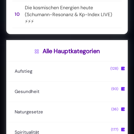
Die kosmischen Energien heute
10
(Schumann-Resonanz & Kp-Index LIVE)
⚡⚡⚡
Alle Hauptkategorien
(128)
▶
Aufstieg
Christusbewusstsein
(20)
(93)
▶
Gesundheit
Lichtkörper
(11)
Entgiftung
(13)
(36)
▶
Naturgesetze
Magische Fähigkeiten
(22)
Ernährung
(24)
Hermetik
(15)
(177)
▶
Spiritualität