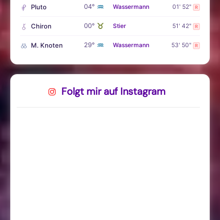
♒
04°
Pluto
Wassermann
01' 52"
R
♉
00°
Chiron
Stier
51' 42"
R
♒
29°
M. Knoten
Wassermann
53' 50"
R
Folgt mir auf Instagram