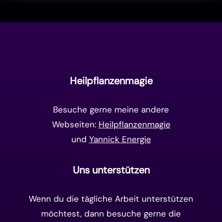
Liebe & Herzenergie
(23)
Vollmond & Neumond
(100)
Endzeit
(18)
Manifestation
(17)
Frequenzen
(9)
Unterbewusstsein
(15)
Goldenes Zeitalter
(14)
Heilpflanzenmagie
Matrix-System
(38)
Besuche gerne meine andere
Webseiten:
Heilpflanzenmagie
und
Yannick Energie
Uns unterstützen
Wenn du die tägliche Arbeit unterstützen
möchtest, dann besuche gerne die