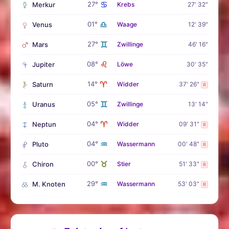
♋
27°
Merkur
Krebs
27' 32"
♎
01°
Venus
Waage
12' 39"
♊
27°
Mars
Zwillinge
46' 16"
♌
08°
Jupiter
Löwe
30' 35"
♈
14°
Saturn
Widder
37' 26"
R
♊
05°
Uranus
Zwillinge
13' 14"
♈
04°
Neptun
Widder
09' 31"
R
♒
04°
Pluto
Wassermann
00' 48"
R
♉
00°
Chiron
Stier
51' 33"
R
♒
29°
M. Knoten
Wassermann
53' 03"
R