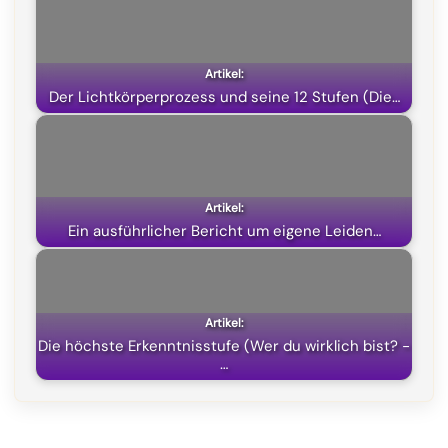
o
r
A
t
o
a
p
t
k
m
p
e
Der Lichtkörperprozess und seine 12 Stufen (Die…
r
)
Ein ausführlicher Bericht um eigene Leiden…
Die höchste Erkenntnisstufe (Wer du wirklich bist? -
…