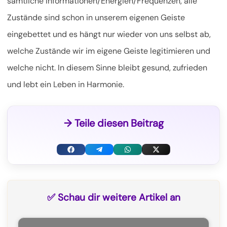
sämtliche Informationen/Energien/Frequenzen, alle
Zustände sind schon in unserem eigenen Geiste
eingebettet und es hängt nur wieder von uns selbst ab,
welche Zustände wir im eigene Geiste legitimieren und
welche nicht. In diesem Sinne bleibt gesund, zufrieden
und lebt ein Leben in Harmonie.
→ Teile diesen Beitrag
F
T
W
X
a
e
h
(
c
l
a
T
✅ Schau dir weitere Artikel an
e
e
t
w
b
g
s
i