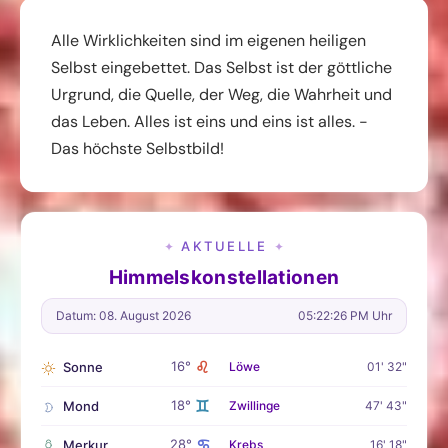
Alle Wirklichkeiten sind im eigenen heiligen
Selbst eingebettet. Das Selbst ist der göttliche
Urgrund, die Quelle, der Weg, die Wahrheit und
das Leben. Alles ist eins und eins ist alles. -
Das höchste Selbstbild!
AKTUELLE
✦
✦
Himmelskonstellationen
Datum: 08. August 2026
05:22:27 PM Uhr
♌
16°
Sonne
Löwe
01' 32"
♊
18°
Mond
Zwillinge
47' 43"
♋
28°
Merkur
Krebs
16' 18"