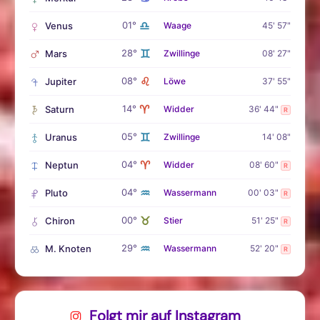
♎
01°
Venus
Waage
45' 57"
♊
28°
Mars
Zwillinge
08' 27"
♌
08°
Jupiter
Löwe
37' 55"
♈
14°
Saturn
Widder
36' 44"
R
♊
05°
Uranus
Zwillinge
14' 08"
♈
04°
Neptun
Widder
08' 60"
R
♒
04°
Pluto
Wassermann
00' 03"
R
♉
00°
Chiron
Stier
51' 25"
R
♒
29°
M. Knoten
Wassermann
52' 20"
R
Folgt mir auf Instagram