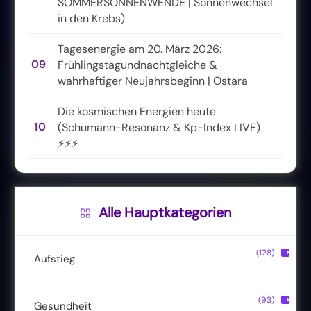
SOMMERSONNENWENDE | Sonnenwechsel
in den Krebs)
Tagesenergie am 20. März 2026:
09
Frühlingstagundnachtgleiche &
wahrhaftiger Neujahrsbeginn | Ostara
Die kosmischen Energien heute
10
(Schumann-Resonanz & Kp-Index LIVE)
⚡⚡⚡
Alle Hauptkategorien
(128)
▶
Aufstieg
Christusbewusstsein
(20)
(93)
▶
Gesundheit