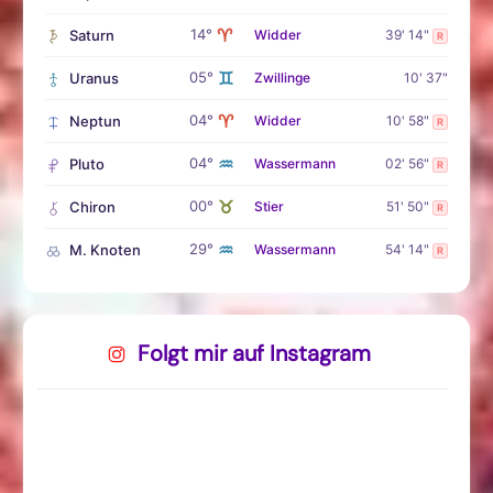
♈
14°
Saturn
Widder
39' 14"
R
♊
05°
Uranus
Zwillinge
10' 37"
♈
04°
Neptun
Widder
10' 58"
R
♒
04°
Pluto
Wassermann
02' 56"
R
♉
00°
Chiron
Stier
51' 50"
R
♒
29°
M. Knoten
Wassermann
54' 14"
R
Folgt mir auf Instagram