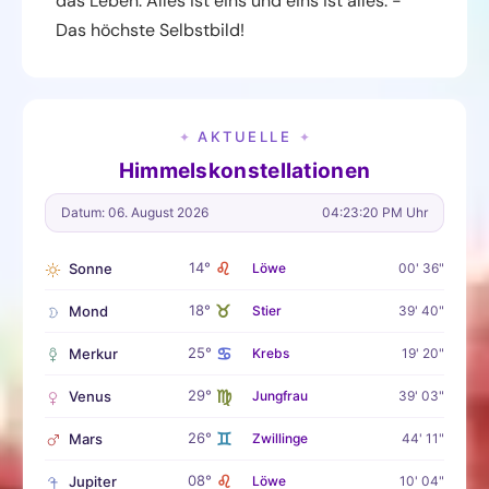
das Leben. Alles ist eins und eins ist alles. -
Das höchste Selbstbild!
AKTUELLE
✦
✦
Himmelskonstellationen
Datum: 06. August 2026
04:23:21 PM Uhr
♌
14°
Sonne
Löwe
00' 36"
♉
18°
Mond
Stier
39' 40"
♋
25°
Merkur
Krebs
19' 20"
♍
29°
Venus
Jungfrau
39' 03"
♊
26°
Mars
Zwillinge
44' 11"
♌
08°
Jupiter
Löwe
10' 04"