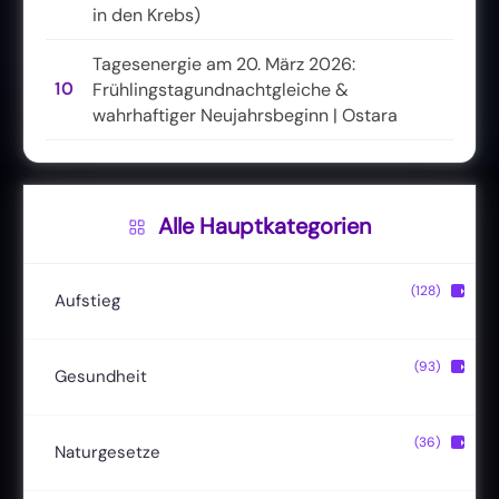
in den Krebs)
Tagesenergie am 20. März 2026:
10
Frühlingstagundnachtgleiche &
wahrhaftiger Neujahrsbeginn | Ostara
Alle Hauptkategorien
(128)
▶
Aufstieg
Christusbewusstsein
(20)
(93)
▶
Gesundheit
Lichtkörper
(11)
Entgiftung
(13)
(36)
▶
Naturgesetze