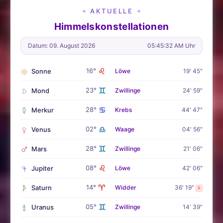
AKTUELLE
✦
✦
Himmelskonstellationen
Datum: 09. August 2026
05:45:34 AM Uhr
♌
16°
Sonne
Löwe
19' 45"
♊
23°
Mond
Zwillinge
24' 59"
♋
28°
Merkur
Krebs
44' 47"
♎
02°
Venus
Waage
04' 56"
♊
28°
Mars
Zwillinge
21' 06"
♌
08°
Jupiter
Löwe
42' 06"
♈
14°
Saturn
Widder
36' 19"
R
♊
05°
Uranus
Zwillinge
14' 39"