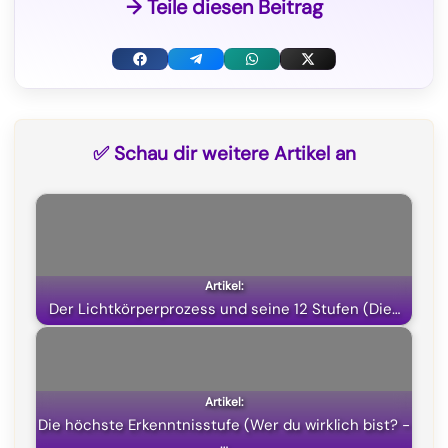
→ Teile diesen Beitrag
F
T
W
X
a
e
h
(
c
l
a
T
✅ Schau dir weitere Artikel an
e
e
t
w
b
g
s
i
o
r
A
t
o
a
p
t
k
m
p
e
Der Lichtkörperprozess und seine 12 Stufen (Die…
r
)
Die höchste Erkenntnisstufe (Wer du wirklich bist? -
…