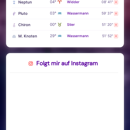
♈
04°
Neptun
Widder
08' 41"
R
♒
03°
Pluto
Wassermann
59' 37"
R
♉
00°
Chiron
Stier
51' 20"
R
♒
29°
M. Knoten
Wassermann
51' 52"
R
Folgt mir auf Instagram