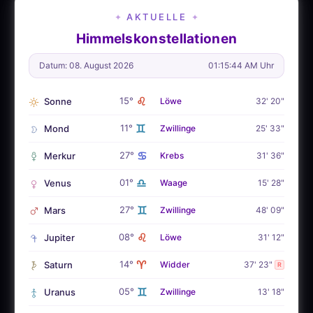
AKTUELLE
✦
✦
Himmelskonstellationen
Datum: 08. August 2026
01:15:45 AM Uhr
♌
15°
Sonne
Löwe
32' 20"
♊
11°
Mond
Zwillinge
25' 33"
♋
27°
Merkur
Krebs
31' 36"
♎
01°
Venus
Waage
15' 28"
♊
27°
Mars
Zwillinge
48' 09"
♌
08°
Jupiter
Löwe
31' 12"
♈
14°
Saturn
Widder
37' 23"
R
♊
05°
Uranus
Zwillinge
13' 18"