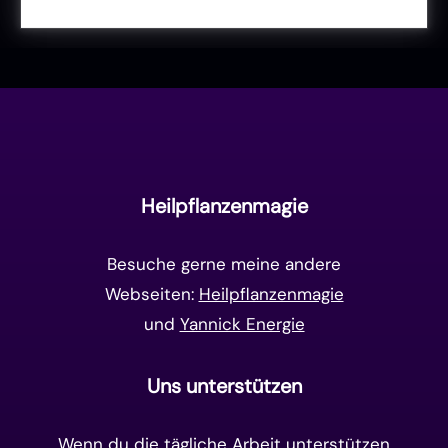
Liebe & Herzenergie
(23)
Vollmond & Neumond
(100)
Endzeit
(18)
Manifestation
(17)
Frequenzen
(9)
Unterbewusstsein
(15)
Goldenes Zeitalter
(14)
Heilpflanzenmagie
Matrix-System
(38)
Besuche gerne meine andere
Webseiten:
Heilpflanzenmagie
und
Yannick Energie
Uns unterstützen
Wenn du die tägliche Arbeit unterstützen