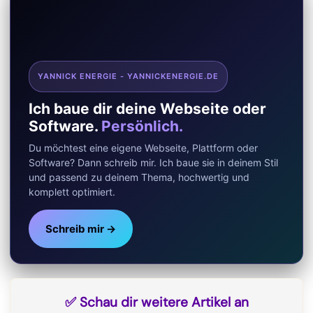
e
e
t
w
b
g
s
i
o
r
A
t
YANNICK ENERGIE - YANNICKENERGIE.DE
o
a
p
t
Ich baue dir deine Webseite oder
k
m
p
e
Software.
Persönlich.
r
Du möchtest eine eigene Webseite, Plattform oder
)
Software? Dann schreib mir. Ich baue sie in deinem Stil
und passend zu deinem Thema, hochwertig und
komplett optimiert.
Schreib mir →
✅ Schau dir weitere Artikel an