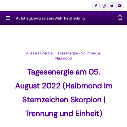
≡
Aufstieg
Bewusstsein
Wahrheit
Heilung
Alles ist Energie
›
Tagesenergie
›
Vollmond &
Neumond
Tagesenergie am 05.
August 2022 (Halbmond im
Sternzeichen Skorpion |
Trennung und Einheit)