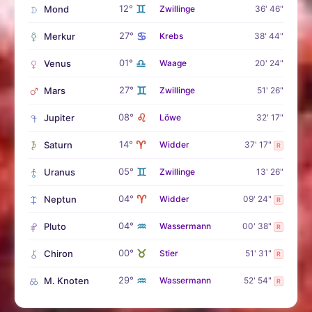
♊
12°
Mond
Zwillinge
36' 46"
♋
27°
Merkur
Krebs
38' 44"
♎
01°
Venus
Waage
20' 24"
♊
27°
Mars
Zwillinge
51' 26"
♌
08°
Jupiter
Löwe
32' 17"
♈
14°
Saturn
Widder
37' 17"
R
♊
05°
Uranus
Zwillinge
13' 26"
♈
04°
Neptun
Widder
09' 24"
R
♒
04°
Pluto
Wassermann
00' 38"
R
♉
00°
Chiron
Stier
51' 31"
R
♒
29°
M. Knoten
Wassermann
52' 54"
R