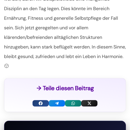
Disziplin an den Tag legen. Dies könnte im Bereich
Ernährung, Fitness und generelle Selbstpflege der Fall
sein. Sich jetzt geregelten und vor allem
klärenden/befreienden alltäglichen Strukturen
hinzugeben, kann stark beflügelt werden. In diesem Sinne,
bleibt gesund, zufrieden und lebt ein Leben in Harmonie.
🙂
→ Teile diesen Beitrag
F
T
W
X
a
e
h
(
c
l
a
T