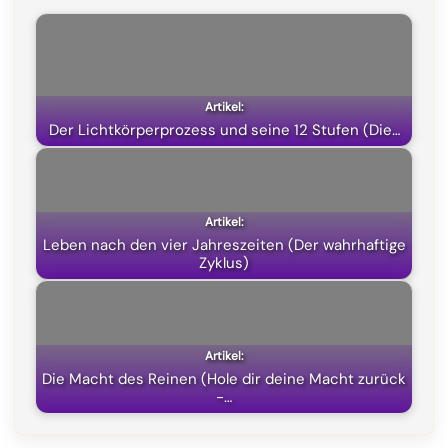
b
g
s
i
o
r
A
t
o
a
p
t
k
m
p
e
Der Lichtkörperprozess und seine 12 Stufen (Die…
r
)
Leben nach den vier Jahreszeiten (Der wahrhaftige
Zyklus)
Die Macht des Reinen (Hole dir deine Macht zurück
-…