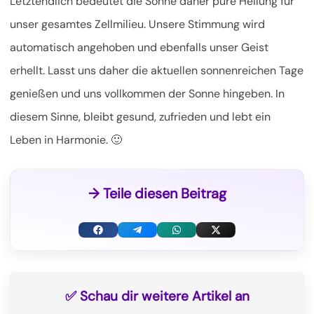
Letztendlich bedeutet die Sonne daher pure Heilung für
unser gesamtes Zellmilieu. Unsere Stimmung wird
automatisch angehoben und ebenfalls unser Geist
erhellt. Lasst uns daher die aktuellen sonnenreichen Tage
genießen und uns vollkommen der Sonne hingeben. In
diesem Sinne, bleibt gesund, zufrieden und lebt ein
Leben in Harmonie. 🙂
→ Teile diesen Beitrag
F
T
W
X
a
e
h
(
c
l
a
T
✅ Schau dir weitere Artikel an
e
e
t
w