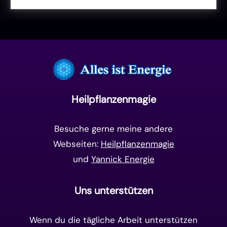
Liebe & Herzenergie
(23)
Vollmond & Neumond
(100)
Endzeit
(18)
Manifestation
(17)
Frequenzen
(9)
Unterbewusstsein
(15)
Goldenes Zeitalter
(14)
Heilpflanzenmagie
Matrix-System
(38)
Besuche gerne meine andere
Webseiten:
Heilpflanzenmagie
und
Yannick Energie
Uns unterstützen
Wenn du die tägliche Arbeit unterstützen