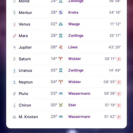
♊
24°
Mond
Zwillinge
56' 58"
♋
28°
Merkur
Krebs
54' 19"
♎
02°
Venus
Waage
11' 12"
♊
28°
Mars
Zwillinge
25' 17"
♌
08°
Jupiter
Löwe
43' 29"
♈
14°
Saturn
Widder
36' 11"
R
♊
05°
Uranus
Zwillinge
14' 49"
♈
04°
Neptun
Widder
08' 35"
R
♒
03°
Pluto
Wassermann
59' 28"
R
♉
00°
Chiron
Stier
51' 19"
R
♒
29°
M. Knoten
Wassermann
51' 42"
R