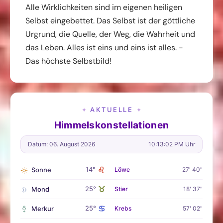
Alle Wirklichkeiten sind im eigenen heiligen
Selbst eingebettet. Das Selbst ist der göttliche
Urgrund, die Quelle, der Weg, die Wahrheit und
das Leben. Alles ist eins und eins ist alles. -
Das höchste Selbstbild!
AKTUELLE
✦
✦
Himmelskonstellationen
Datum: 06. August 2026
10:13:03 PM Uhr
♌
14°
Sonne
Löwe
27' 40"
♉
25°
Mond
Stier
18' 37"
♋
25°
Merkur
Krebs
57' 02"