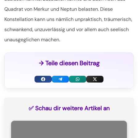
Quadrat von Merkur und Neptun belasten. Diese
Konstellation kann uns nämlich unpraktisch, träumerisch,
schwankend, unzuverlässig und vor allem auch seelisch
unausgeglichen machen.
→ Teile diesen Beitrag
F
T
W
X
a
e
h
(
c
l
a
T
✅ Schau dir weitere Artikel an
e
e
t
w
b
g
s
i
o
r
A
t