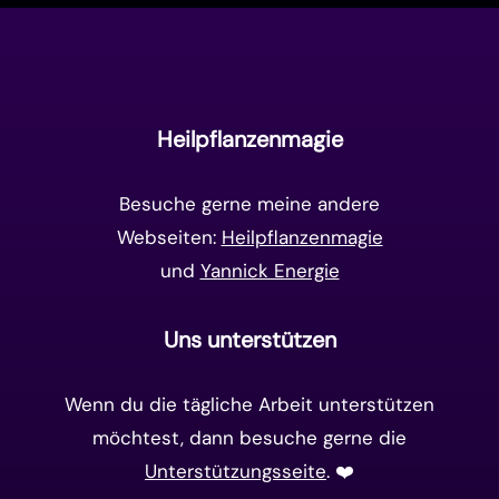
Manifestation
(17)
Frequenzen
(9)
Unterbewusstsein
(15)
Goldenes Zeitalter
(14)
Heilpflanzenmagie
Matrix-System
(38)
Besuche gerne meine andere
Webseiten:
Heilpflanzenmagie
und
Yannick Energie
Uns unterstützen
Wenn du die tägliche Arbeit unterstützen
möchtest, dann besuche gerne die
Unterstützungsseite
. ❤️️