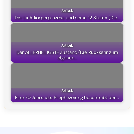
o
a
p
t
k
m
p
e
Der Lichtkörperprozess und seine 12 Stufen (Die…
r
)
Der ALLERHEILIGSTE Zustand (Die Rückkehr zum
eigenen…
Eine 70 Jahre alte Prophezeiung beschreibt den…