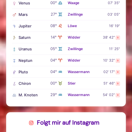
♎
00°
Venus
Waage
07' 35"
♊
27°
Mars
Zwillinge
03' 05"
♌
08°
Jupiter
Löwe
16' 19"
♈
14°
Saturn
Widder
38' 42"
R
♊
05°
Uranus
Zwillinge
11' 25"
♈
04°
Neptun
Widder
10' 32"
R
♒
04°
Pluto
Wassermann
02' 17"
R
♉
00°
Chiron
Stier
51' 46"
R
♒
29°
M. Knoten
Wassermann
54' 02"
R
Folgt mir auf Instagram