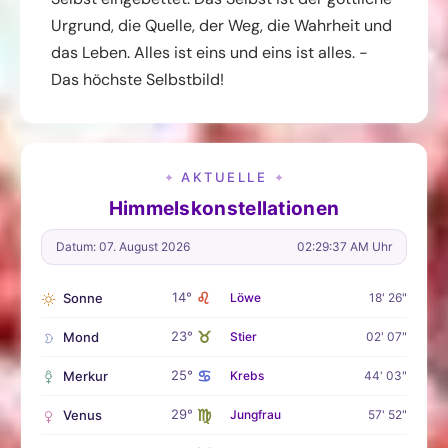
Urgrund, die Quelle, der Weg, die Wahrheit und
das Leben. Alles ist eins und eins ist alles. -
Das höchste Selbstbild!
AKTUELLE
✦
✦
Himmelskonstellationen
Datum: 07. August 2026
02:29:38 AM Uhr
♌
14°
Sonne
Löwe
18' 26"
♉
23°
Mond
Stier
02' 07"
♋
25°
Merkur
Krebs
44' 03"
♍
29°
Venus
Jungfrau
57' 52"