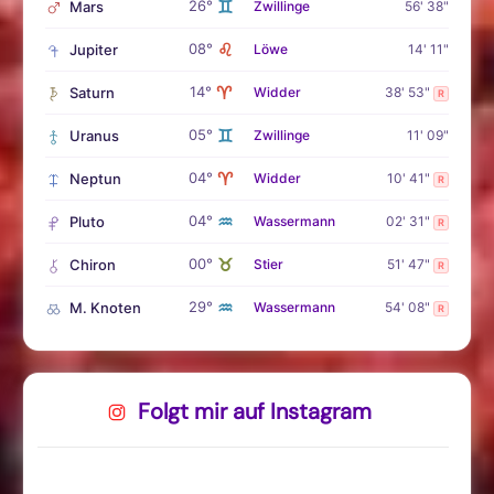
♊
26°
Mars
Zwillinge
56' 38"
♌
08°
Jupiter
Löwe
14' 11"
♈
14°
Saturn
Widder
38' 53"
R
♊
05°
Uranus
Zwillinge
11' 09"
♈
04°
Neptun
Widder
10' 41"
R
♒
04°
Pluto
Wassermann
02' 31"
R
♉
00°
Chiron
Stier
51' 47"
R
♒
29°
M. Knoten
Wassermann
54' 08"
R
Folgt mir auf Instagram