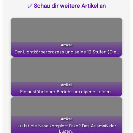
c
l
a
T
✅ Schau dir weitere Artikel an
e
e
t
w
b
g
s
i
o
r
A
t
o
a
p
t
k
m
p
e
Der Lichtkörperprozess und seine 12 Stufen (Die…
r
)
Ein ausführlicher Bericht um eigene Leiden…
+++Ist die Nasa komplett Fake? Das Ausmaß der
Lügen…