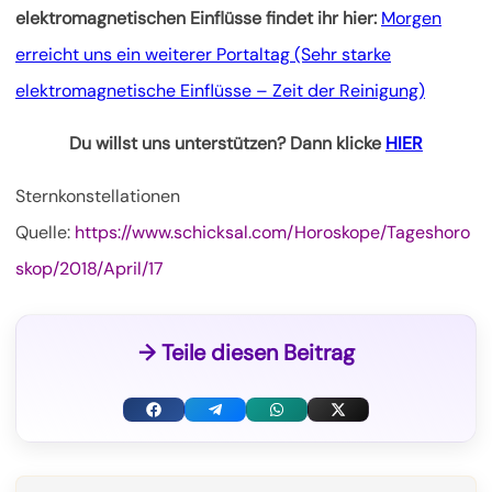
elektromagnetischen Einflüsse findet ihr hier:
Morgen
erreicht uns ein weiterer Portaltag (Sehr starke
elektromagnetische Einflüsse – Zeit der Reinigung)
Du willst uns unterstützen? Dann klicke
HIER
Sternkonstellationen
Quelle:
https://www.schicksal.com/Horoskope/Tageshoro
skop/2018/April/17
→ Teile diesen Beitrag
F
T
W
X
a
e
h
(