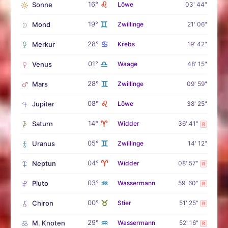
♌
16°
Sonne
Löwe
03' 44"
♊
19°
Mond
Zwillinge
21' 06"
♋
28°
Merkur
Krebs
19' 42"
♎
01°
Venus
Waage
48' 15"
♊
28°
Mars
Zwillinge
09' 59"
♌
08°
Jupiter
Löwe
38' 25"
♈
14°
Saturn
Widder
36' 41"
R
♊
05°
Uranus
Zwillinge
14' 12"
♈
04°
Neptun
Widder
08' 57"
R
♒
03°
Pluto
Wassermann
59' 60"
R
♉
00°
Chiron
Stier
51' 25"
R
♒
29°
M. Knoten
Wassermann
52' 16"
R