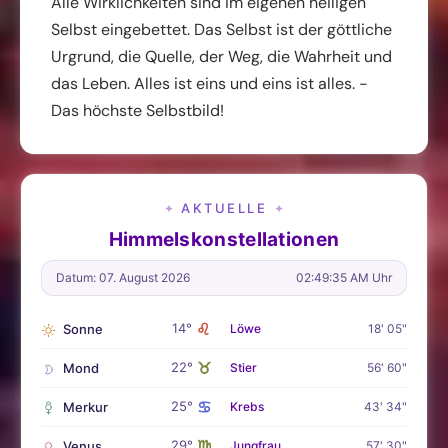
Alle Wirklichkeiten sind im eigenen heiligen
Selbst eingebettet. Das Selbst ist der göttliche
Urgrund, die Quelle, der Weg, die Wahrheit und
das Leben. Alles ist eins und eins ist alles. -
Das höchste Selbstbild!
AKTUELLE
✦
✦
Himmelskonstellationen
Datum: 07. August 2026
02:49:37 AM Uhr
♌
14°
Sonne
Löwe
18' 05"
♉
22°
Mond
Stier
56' 60"
♋
25°
Merkur
Krebs
43' 34"
♍
29°
Venus
Jungfrau
57' 30"