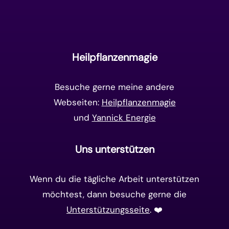
Manifestation
(17)
Frequenzen
(9)
Unterbewusstsein
(15)
Goldenes Zeitalter
(14)
Heilpflanzenmagie
Matrix-System
(38)
Besuche gerne meine andere
Webseiten:
Heilpflanzenmagie
und
Yannick Energie
Uns unterstützen
Wenn du die tägliche Arbeit unterstützen
möchtest, dann besuche gerne die
Unterstützungsseite
. ❤️️