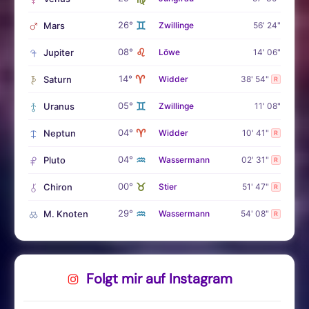
♊
26°
Mars
Zwillinge
56' 24"
♌
08°
Jupiter
Löwe
14' 06"
♈
14°
Saturn
Widder
38' 54"
R
♊
05°
Uranus
Zwillinge
11' 08"
♈
04°
Neptun
Widder
10' 41"
R
♒
04°
Pluto
Wassermann
02' 31"
R
♉
00°
Chiron
Stier
51' 47"
R
♒
29°
M. Knoten
Wassermann
54' 08"
R
Folgt mir auf Instagram