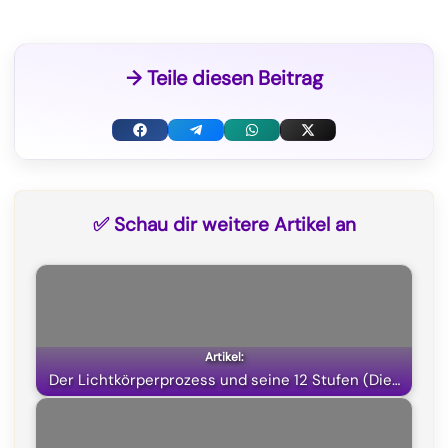
→ Teile diesen Beitrag
F
T
W
X
a
e
h
(
c
l
a
T
✅ Schau dir weitere Artikel an
e
e
t
w
b
g
s
i
o
r
A
t
o
a
p
t
k
m
p
e
Der Lichtkörperprozess und seine 12 Stufen (Die…
r
)