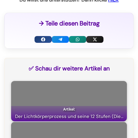
→ Teile diesen Beitrag
F
T
W
X
a
e
h
(
c
l
a
T
✅ Schau dir weitere Artikel an
e
e
t
w
b
g
s
i
o
r
A
t
o
a
p
t
k
m
p
e
Der Lichtkörperprozess und seine 12 Stufen (Die…
r
)