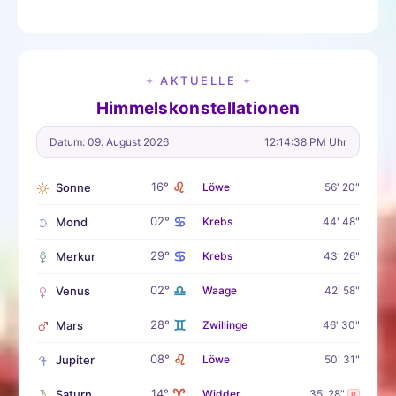
AKTUELLE
✦
✦
Himmelskonstellationen
Datum: 09. August 2026
12:14:39 PM Uhr
♌
16°
Sonne
Löwe
56' 20"
♋
02°
Mond
Krebs
44' 48"
♋
29°
Merkur
Krebs
43' 26"
♎
02°
Venus
Waage
42' 58"
♊
28°
Mars
Zwillinge
46' 30"
♌
08°
Jupiter
Löwe
50' 31"
♈
14°
Saturn
Widder
35' 28"
R