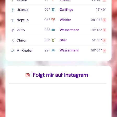
♊
05°
Uranus
Zwillinge
15' 40"
♈
04°
Neptun
Widder
08' 04"
R
♒
03°
Pluto
Wassermann
58' 45"
R
♉
00°
Chiron
Stier
51' 10"
R
♒
29°
M. Knoten
Wassermann
50' 54"
R
Folgt mir auf Instagram