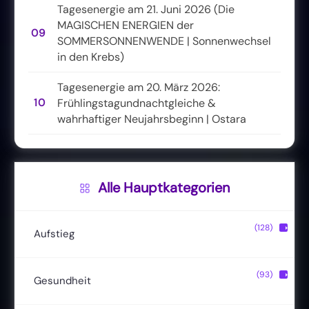
Tagesenergie am 21. Juni 2026 (Die
MAGISCHEN ENERGIEN der
09
SOMMERSONNENWENDE | Sonnenwechsel
in den Krebs)
Tagesenergie am 20. März 2026:
10
Frühlingstagundnachtgleiche &
wahrhaftiger Neujahrsbeginn | Ostara
Alle Hauptkategorien
(128)
▶
Aufstieg
Christusbewusstsein
(20)
(93)
▶
Gesundheit